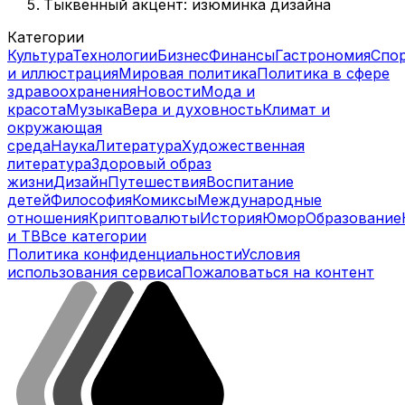
Тыквенный акцент: изюминка дизайна
Категории
Культура
Технологии
Бизнес
Финансы
Гастрономия
Спо
и иллюстрация
Мировая политика
Политика в сфере
здравоохранения
Новости
Мода и
красота
Музыка
Вера и духовность
Климат и
окружающая
среда
Наука
Литература
Художественная
литература
Здоровый образ
жизни
Дизайн
Путешествия
Воспитание
детей
Философия
Комиксы
Международные
отношения
Криптовалюты
История
Юмор
Образование
и ТВ
Все категории
Политика конфиденциальности
Условия
использования сервиса
Пожаловаться на контент