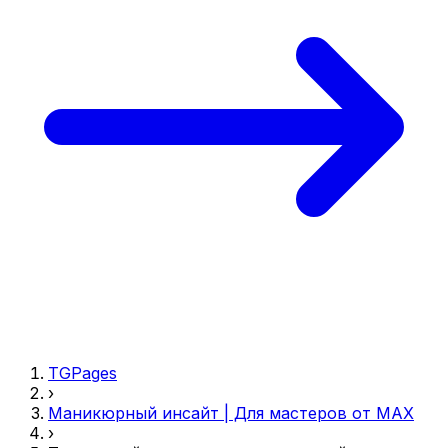
TGPages
›
Маникюрный инсайт | Для мастеров от MAX
›