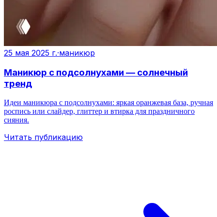
25 мая 2025 г.
·
маникюр
Маникюр с подсолнухами — солнечный
тренд
Идеи маникюра с подсолнухами: яркая оранжевая база, ручная
роспись или слайдер, глиттер и втирка для праздничного
сияния.
Читать публикацию