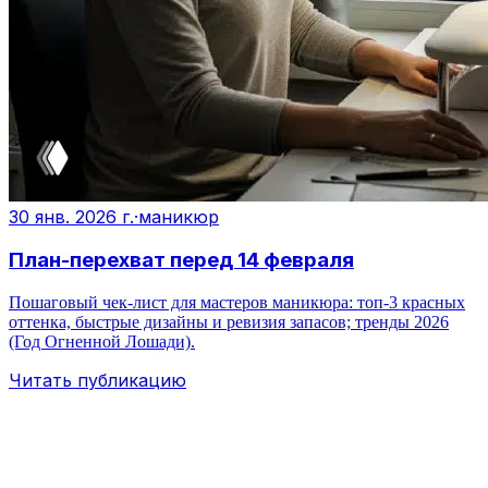
30 янв. 2026 г.
·
маникюр
План-перехват перед 14 февраля
Пошаговый чек-лист для мастеров маникюра: топ‑3 красных
оттенка, быстрые дизайны и ревизия запасов; тренды 2026
(Год Огненной Лошади).
Читать публикацию