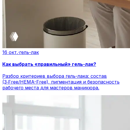
16 окт.
·
гель-лак
Как выбрать «правильный» гель-лак?
Разбор критериев выбора гель-лака: состав
(3‑Free/HEMA-Free), пигментация и безопасность
рабочего места для мастеров маникюра.