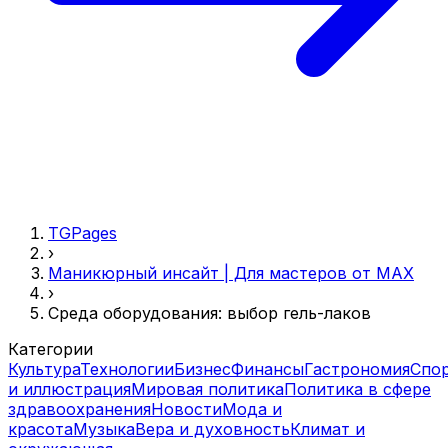
TGPages
›
Маникюрный инсайт | Для мастеров от MAX
›
Среда оборудования: выбор гель-лаков
Категории
Культура
Технологии
Бизнес
Финансы
Гастрономия
Спо
и иллюстрация
Мировая политика
Политика в сфере
здравоохранения
Новости
Мода и
красота
Музыка
Вера и духовность
Климат и