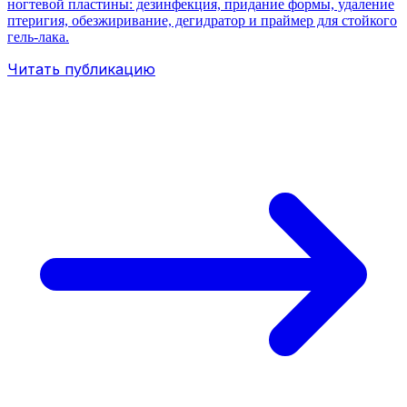
ногтевой пластины: дезинфекция, придание формы, удаление
птеригия, обезжиривание, дегидратор и праймер для стойкого
гель-лака.
Читать публикацию