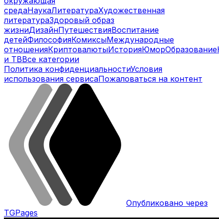
окружающая
среда
Наука
Литература
Художественная
литература
Здоровый образ
жизни
Дизайн
Путешествия
Воспитание
детей
Философия
Комиксы
Международные
отношения
Криптовалюты
История
Юмор
Образование
и ТВ
Все категории
Политика конфиденциальности
Условия
использования сервиса
Пожаловаться на контент
Опубликовано через
TGPages