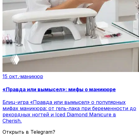
15 окт.
·
маникюр
«Правда или вымысел»: мифы о маникюре
Блиц-игра «Правда или вымысел» о популярных
мифах маникюра: от гель-лака при беременности до
рекордных ногтей и Iced Diamond Manicure в
Cherish.
Открыть в Telegram?