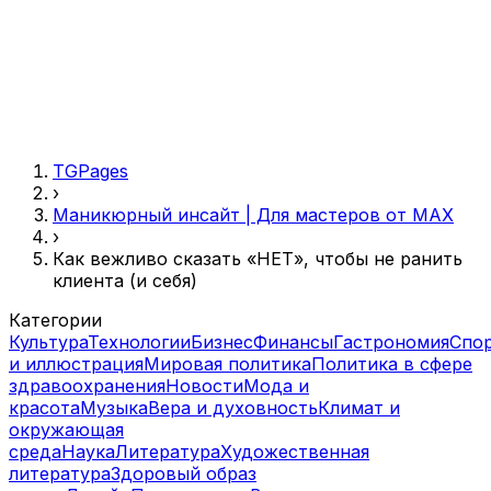
TGPages
›
Маникюрный инсайт | Для мастеров от MAX
›
Как вежливо сказать «НЕТ», чтобы не ранить
клиента (и себя)
Категории
Культура
Технологии
Бизнес
Финансы
Гастрономия
Спо
и иллюстрация
Мировая политика
Политика в сфере
здравоохранения
Новости
Мода и
красота
Музыка
Вера и духовность
Климат и
окружающая
среда
Наука
Литература
Художественная
литература
Здоровый образ