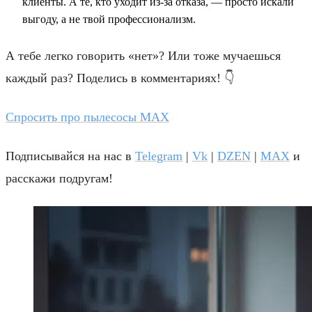
клиенты. А те, кто уходит из-за отказа, — просто искали
выгоду, а не твой профессионализм.
А тебе легко говорить «нет»? Или тоже мучаешься
каждый раз? Поделись в комментариях! 👇
Спросить про пылесосы MAX
Подписывайся на нас в
Telegram
|
Vk
|
DZEN
|
MAX
и
расскажи подругам!