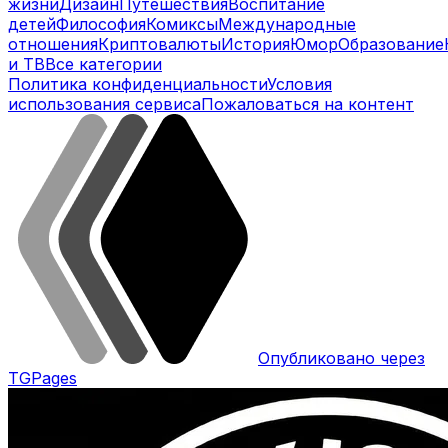
жизни
Дизайн
Путешествия
Воспитание
детей
Философия
Комиксы
Международные
отношения
Криптовалюты
История
Юмор
Образование
и ТВ
Все категории
Политика конфиденциальности
Условия
использования сервиса
Пожаловаться на контент
Опубликовано через
TGPages