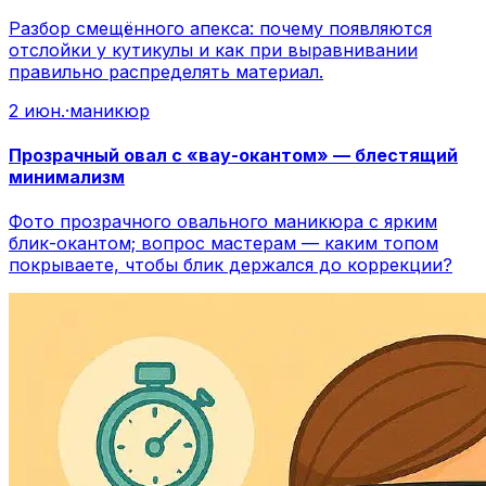
Разбор смещённого апекса: почему появляются
отслойки у кутикулы и как при выравнивании
правильно распределять материал.
2 июн.
·
маникюр
Прозрачный овал с «вау-окантом» — блестящий
минимализм
Фото прозрачного овального маникюра с ярким
блик-окантом; вопрос мастерам — каким топом
покрываете, чтобы блик держался до коррекции?