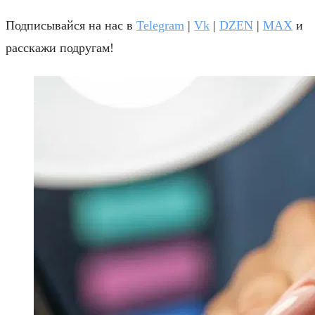
Подписывайся на нас в
Telegram
|
Vk
|
DZEN
|
MAX
и
расскажи подругам!