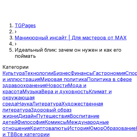
TGPages
›
Маникюрный инсайт | Для мастеров от MAX
›
Идеальный блик: зачем он нужен и как его
поймать
Категории
Культура
Технологии
Бизнес
Финансы
Гастрономия
Спо
и иллюстрация
Мировая политика
Политика в сфере
здравоохранения
Новости
Мода и
красота
Музыка
Вера и духовность
Климат и
окружающая
среда
Наука
Литература
Художественная
литература
Здоровый образ
жизни
Дизайн
Путешествия
Воспитание
детей
Философия
Комиксы
Международные
отношения
Криптовалюты
История
Юмор
Образование
и ТВ
Все категории