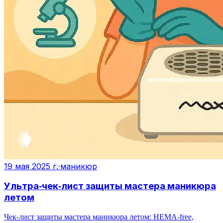
19 мая 2025 г.
·
маникюр
Ультра‑чек‑лист защиты мастера маникюра
летом
Чек‑лист защиты мастера маникюра летом: HEMA‑free,