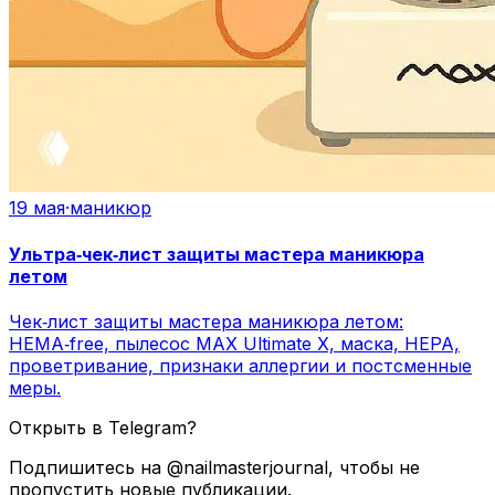
19 мая
·
маникюр
Ультра‑чек‑лист защиты мастера маникюра
летом
Чек‑лист защиты мастера маникюра летом:
HEMA‑free, пылесос MAX Ultimate X, маска, HEPA,
проветривание, признаки аллергии и постсменные
меры.
Открыть в Telegram?
Подпишитесь на @nailmasterjournal, чтобы не
пропустить новые публикации.