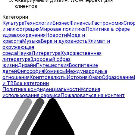
клиентов
Категории
Культура
Технологии
Бизнес
Финансы
Гастрономия
Спо
и иллюстрация
Мировая политика
Политика в сфере
здравоохранения
Новости
Мода и
красота
Музыка
Вера и духовность
Климат и
окружающая
среда
Наука
Литература
Художественная
литература
Здоровый образ
жизни
Дизайн
Путешествия
Воспитание
детей
Философия
Комиксы
Международные
отношения
Криптовалюты
История
Юмор
Образование
и ТВ
Все категории
Политика конфиденциальности
Условия
использования сервиса
Пожаловаться на контент