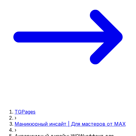
TGPages
›
Маникюрный инсайт | Для мастеров от MAX
›
Аквариумный дизайн: WOW-эффект для