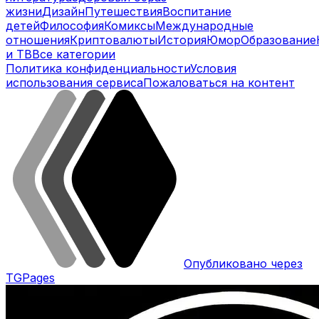
жизни
Дизайн
Путешествия
Воспитание
детей
Философия
Комиксы
Международные
отношения
Криптовалюты
История
Юмор
Образование
и ТВ
Все категории
Политика конфиденциальности
Условия
использования сервиса
Пожаловаться на контент
Опубликовано через
TGPages