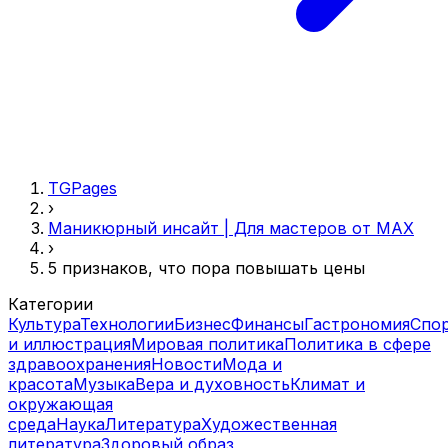
TGPages
›
Маникюрный инсайт | Для мастеров от MAX
›
5 признаков, что пора повышать цены
Категории
Культура
Технологии
Бизнес
Финансы
Гастрономия
Спо
и иллюстрация
Мировая политика
Политика в сфере
здравоохранения
Новости
Мода и
красота
Музыка
Вера и духовность
Климат и
окружающая
среда
Наука
Литература
Художественная
литература
Здоровый образ