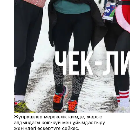
Жүгірушілер мерекелік киімде, жарыс
алдындағы көңіл-күй мен ұйымдастыру
жөніндегі ескертуге сәйкес.