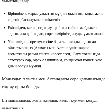
ұмытпаңыздар.
Біріншіден, жарыс уақытын мұқият оқып шығыңыз және
сөренің басталуына кешікпеңіз.
Екіншіден, қалаңыздың ауа-райына сәйкес жабдықты
алдын- ала дайындап, сөре нөміріңізді алуды ұмытпаңыз!
Үшіншіден, сөре нүктесіне баратын жолды алдын ала
ойластырыңыз (Алматы мен Астана үшін жарыс
геометкасы ресми сайтта көрсетілген). Баум тоғайында
автотұрақ бар, бірақ ол кішігірім, сондықтан көлікті қою
қиын болуы мүмкін.
Маңызды: Алматы мен Астанадағы сөре қалашығында
сақтау орны болады.
Ең маңыздысы: жаңа жылдық көңіл күймен келуді
ұмытпаңыз!