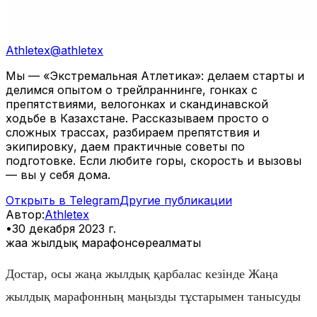
Athletex
@
athletex
Мы — «Экстремальная Атлетика»: делаем старты и
делимся опытом о трейлраннинге, гонках с
препятствиями, велогонках и скандинавской
ходьбе в Казахстане. Рассказываем просто о
сложных трассах, разбираем препятствия и
экипировку, даем практичные советы по
подготовке. Если любите горы, скорость и вызовы
— вы у себя дома.
Открыть в Telegram
Другие публикации
Автор
:
Athletex
•
30 декабря 2023 г.
жаңа жылдық марафон
сөре
алматы
Достар, осы жаңа жылдық қарбалас кезінде Жаңа
жылдық марафонның маңызды тұстарымен танысуды