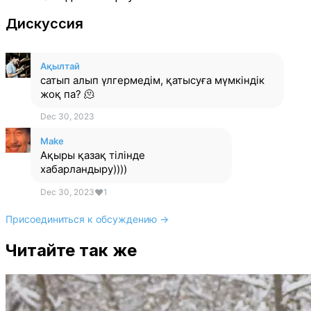
Дискуссия
Ақылтай
сатып алып үлгермедім, қатысуға мүмкіндік
жоқ па? 🫠
Dec 30, 2023
Make
Ақыры қазақ тілінде
хабарландыру))))
Dec 30, 2023
❤
1
Присоединиться к обсуждению →
Читайте так же