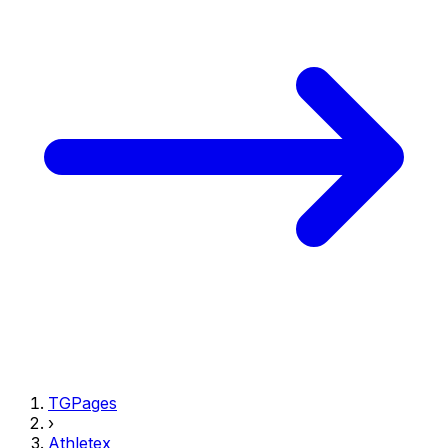
TGPages
›
Athletex