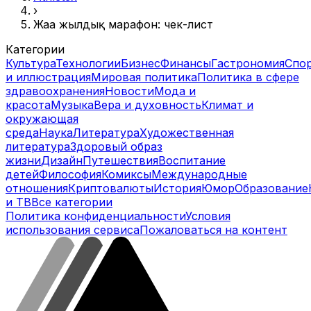
›
Жаңа жылдық марафон: чек-лист
Категории
Культура
Технологии
Бизнес
Финансы
Гастрономия
Спо
и иллюстрация
Мировая политика
Политика в сфере
здравоохранения
Новости
Мода и
красота
Музыка
Вера и духовность
Климат и
окружающая
среда
Наука
Литература
Художественная
литература
Здоровый образ
жизни
Дизайн
Путешествия
Воспитание
детей
Философия
Комиксы
Международные
отношения
Криптовалюты
История
Юмор
Образование
и ТВ
Все категории
Политика конфиденциальности
Условия
использования сервиса
Пожаловаться на контент