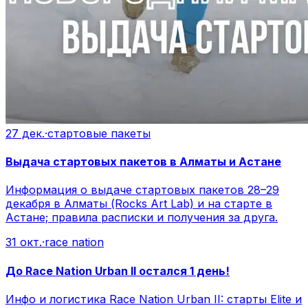
27 дек.
·
стартовые пакеты
Выдача стартовых пакетов в Алматы и Астане
Информация о выдаче стартовых пакетов 28–29
декабря в Алматы (Rocks Art Lab) и на старте в
Астане; правила расписки и получения за друга.
31 окт.
·
race nation
До Race Nation Urban II остался 1 день!
Инфо и логистика Race Nation Urban II: старты Elite и