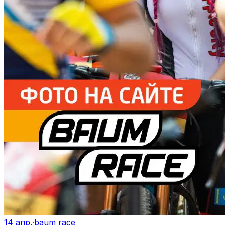
14 апр.
·
baum race