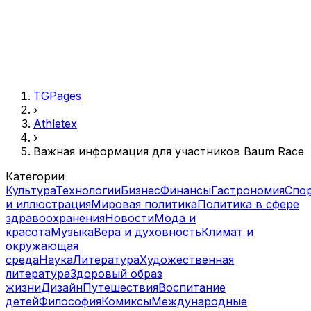
TGPages
›
Athletex
›
Важная информация для участников Baum Race
Категории
Культура
Технологии
Бизнес
Финансы
Гастрономия
Спо
и иллюстрация
Мировая политика
Политика в сфере
здравоохранения
Новости
Мода и
красота
Музыка
Вера и духовность
Климат и
окружающая
среда
Наука
Литература
Художественная
литература
Здоровый образ
жизни
Дизайн
Путешествия
Воспитание
детей
Философия
Комиксы
Международные