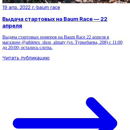
19 апр. 2022 г.
·
baum race
Выдача стартовых на Baum Race — 22
апреля
Выдача стартовых номеров на Baum Race 22 апреля в
магазине @athletex_shop_almaty (ул. Туркебаева, 208) с 11:00
до 20:00; остались слоты.
Читать публикацию