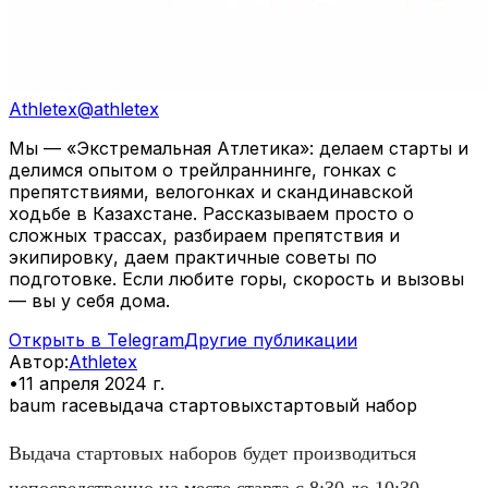
Athletex
@
athletex
Мы — «Экстремальная Атлетика»: делаем старты и
делимся опытом о трейлраннинге, гонках с
препятствиями, велогонках и скандинавской
ходьбе в Казахстане. Рассказываем просто о
сложных трассах, разбираем препятствия и
экипировку, даем практичные советы по
подготовке. Если любите горы, скорость и вызовы
— вы у себя дома.
Открыть в Telegram
Другие публикации
Автор
:
Athletex
•
11 апреля 2024 г.
baum race
выдача стартовых
стартовый набор
Выдача стартовых наборов будет производиться
непосредственно на месте старта с 8:30 до 10:30.