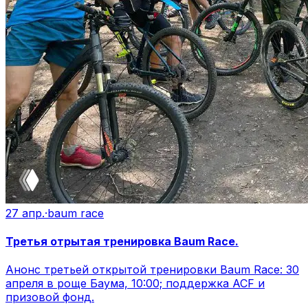
27 апр.
·
baum race
Третья отрытая тренировка Baum Race.
Анонс третьей открытой тренировки Baum Race: 30
апреля в роще Баума, 10:00; поддержка ACF и
призовой фонд.