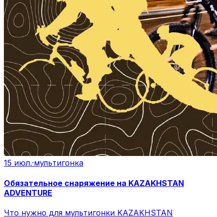
15 июл.
·
мультигонка
Обязательное снаряжение на KAZAKHSTAN
ADVENTURE
Что нужно для мультигонки KAZAKHSTAN