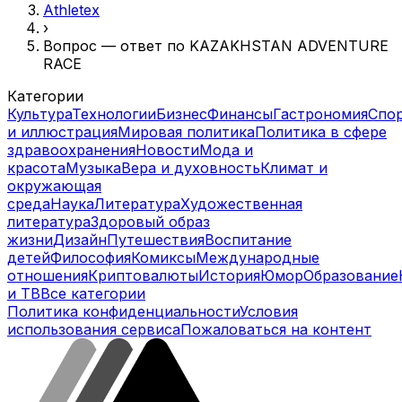
Athletex
›
Вопрос — ответ по KAZAKHSTAN ADVENTURE
RACE
Категории
Культура
Технологии
Бизнес
Финансы
Гастрономия
Спо
и иллюстрация
Мировая политика
Политика в сфере
здравоохранения
Новости
Мода и
красота
Музыка
Вера и духовность
Климат и
окружающая
среда
Наука
Литература
Художественная
литература
Здоровый образ
жизни
Дизайн
Путешествия
Воспитание
детей
Философия
Комиксы
Международные
отношения
Криптовалюты
История
Юмор
Образование
и ТВ
Все категории
Политика конфиденциальности
Условия
использования сервиса
Пожаловаться на контент