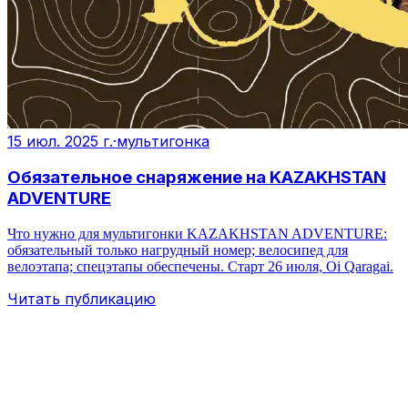
15 июл. 2025 г.
·
мультигонка
Обязательное снаряжение на KAZAKHSTAN
ADVENTURE
Что нужно для мультигонки KAZAKHSTAN ADVENTURE:
обязательный только нагрудный номер; велосипед для
велоэтапа; спецэтапы обеспечены. Старт 26 июля, Oi Qaragai.
Читать публикацию