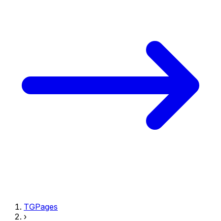
TGPages
›