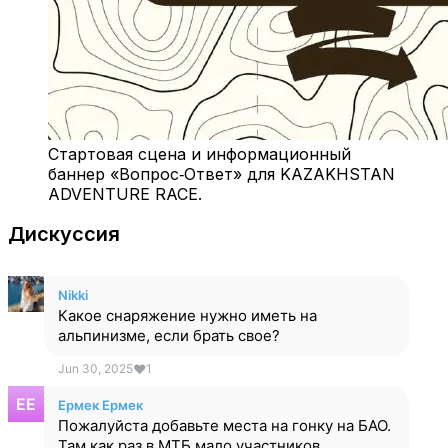
Стартовая сцена и информационный
баннер «Вопрос‑Ответ» для KAZAKHSTAN
ADVENTURE RACE.
Дискуссия
Nikki
Какое снаряжение нужно иметь на
альпинизме, если брать свое?
Jun 30, 2025
❤
1
Ермек Ермек
Пожалуйста добавьте места на гонку на БАО.
Там как раз в МТБ мало участников