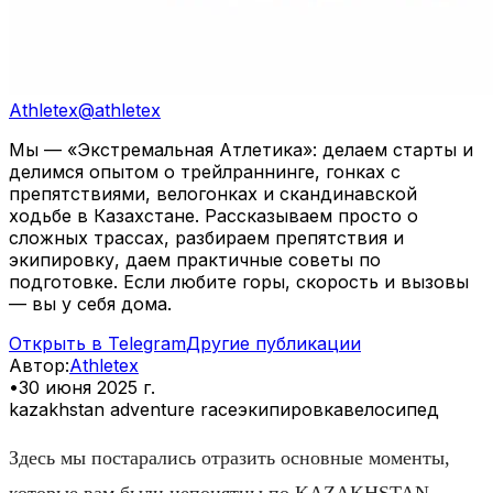
Athletex
@
athletex
Мы — «Экстремальная Атлетика»: делаем старты и
делимся опытом о трейлраннинге, гонках с
препятствиями, велогонках и скандинавской
ходьбе в Казахстане. Рассказываем просто о
сложных трассах, разбираем препятствия и
экипировку, даем практичные советы по
подготовке. Если любите горы, скорость и вызовы
— вы у себя дома.
Открыть в Telegram
Другие публикации
Автор
:
Athletex
•
30 июня 2025 г.
kazakhstan adventure race
экипировка
велосипед
Здесь мы постарались отразить основные моменты,
которые вам были непонятны по KAZAKHSTAN