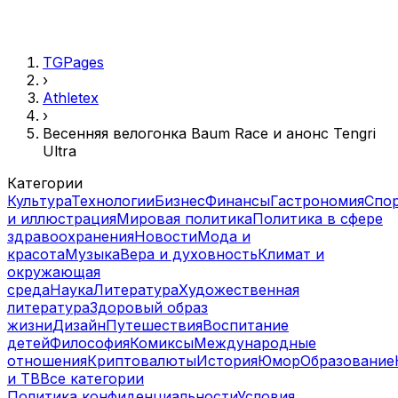
TGPages
›
Athletex
›
Весенняя велогонка Baum Race и анонс Tengri
Ultra
Категории
Культура
Технологии
Бизнес
Финансы
Гастрономия
Спо
и иллюстрация
Мировая политика
Политика в сфере
здравоохранения
Новости
Мода и
красота
Музыка
Вера и духовность
Климат и
окружающая
среда
Наука
Литература
Художественная
литература
Здоровый образ
жизни
Дизайн
Путешествия
Воспитание
детей
Философия
Комиксы
Международные
отношения
Криптовалюты
История
Юмор
Образование
и ТВ
Все категории
Политика конфиденциальности
Условия