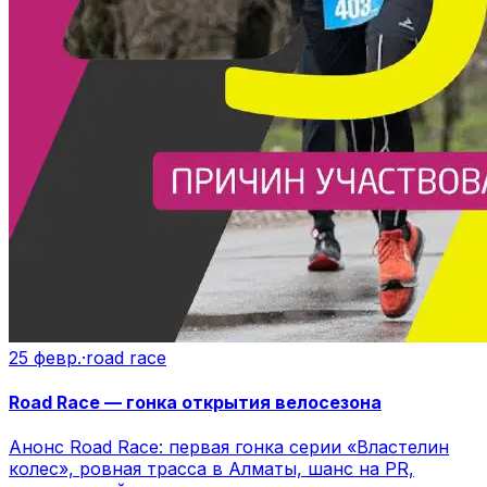
25 февр.
·
road race
Road Race — гонка открытия велосезона
Анонс Road Race: первая гонка серии «Властелин
колес», ровная трасса в Алматы, шанс на PR,