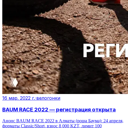
16 мар. 2022 г.
·
велогонки
BAUM RACE 2022 — регистрация открыта
Анонс BAUM RACE 2022 в Алматы (роща Баума): 24 апреля,
форматы Classic/Short, взнос 8 000 KZT, лимит 100