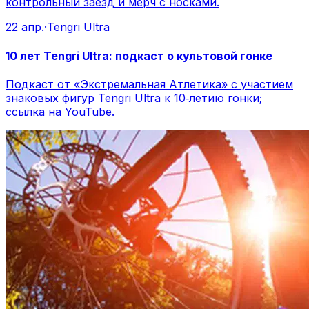
контрольный заезд и мерч с носками.
22 апр.
·
Tengri Ultra
10 лет Tengri Ultra: подкаст о культовой гонке
Подкаст от «Экстремальная Атлетика» с участием
знаковых фигур Tengri Ultra к 10‑летию гонки;
ссылка на YouTube.