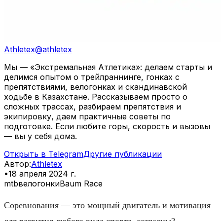
Athletex
@
athletex
Мы — «Экстремальная Атлетика»: делаем старты и
делимся опытом о трейлраннинге, гонках с
препятствиями, велогонках и скандинавской
ходьбе в Казахстане. Рассказываем просто о
сложных трассах, разбираем препятствия и
экипировку, даем практичные советы по
подготовке. Если любите горы, скорость и вызовы
— вы у себя дома.
Открыть в Telegram
Другие публикации
Автор
:
Athletex
•
18 апреля 2024 г.
mtb
велогонки
Baum Race
Соревнования — это мощный двигатель и мотивация
для развития любого вида спорта, согласны?