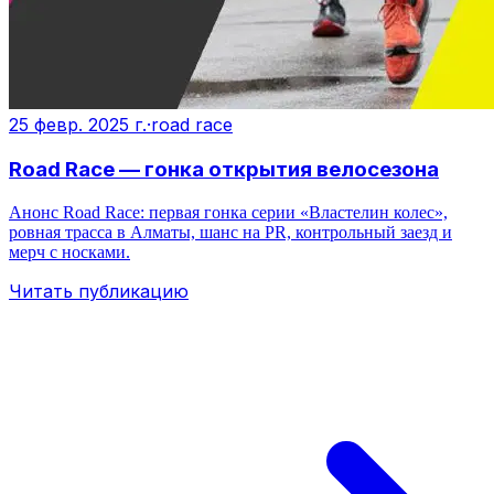
25 февр. 2025 г.
·
road race
Road Race — гонка открытия велосезона
Анонс Road Race: первая гонка серии «Властелин колес»,
ровная трасса в Алматы, шанс на PR, контрольный заезд и
мерч с носками.
Читать публикацию