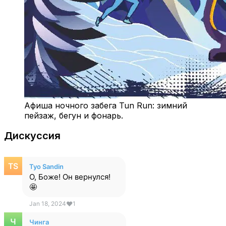
Афиша ночного забега Tun Run: зимний
пейзаж, бегун и фонарь.
Дискуссия
Tyo Sandin
О, Боже! Он вернулся!
🤩
Jan 18, 2024
❤
1
Чинга