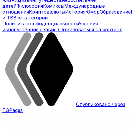
детей
Философия
Комиксы
Международные
отношения
Криптовалюты
История
Юмор
Образование
и ТВ
Все категории
Политика конфиденциальности
Условия
использования сервиса
Пожаловаться на контент
Опубликовано через
TGPages