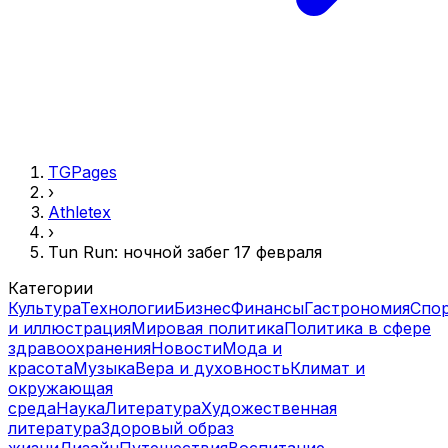
TGPages
›
Athletex
›
Tun Run: ночной забег 17 февраля
Категории
Культура
Технологии
Бизнес
Финансы
Гастрономия
Спо
и иллюстрация
Мировая политика
Политика в сфере
здравоохранения
Новости
Мода и
красота
Музыка
Вера и духовность
Климат и
окружающая
среда
Наука
Литература
Художественная
литература
Здоровый образ
жизни
Дизайн
Путешествия
Воспитание