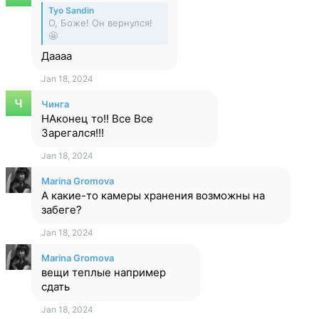
Tyo Sandin
О, Боже! Он вернулся!
🤩
Даааа
Jan 18, 2024
Чинга
НАконец то!! Все Все
Зарегался!!!
Jan 18, 2024
Marina Gromova
А какие-то камеры хранения возможны на
забеге?
Jan 18, 2024
Marina Gromova
вещи теплые например
сдать
Jan 18, 2024