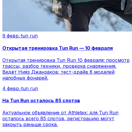
9 февр.
·
tun run
Открытая тренировка Tun Run — 10 февраля
Открытая тренировка Tun Run 10 февраля: просмотр
трассы, разбор техники, проверка снаряжения.
Ведёт Нияз Джанзаков; тест-драйв 8 моделей
налобных фонарей.
4 февр.
·
tun run
На Tun Run осталось 85 слотов
Актуальное объявление от Athletex: для Tun Run
осталось всего 85 слотов, регистрацию могут
закрыть раньше срока.