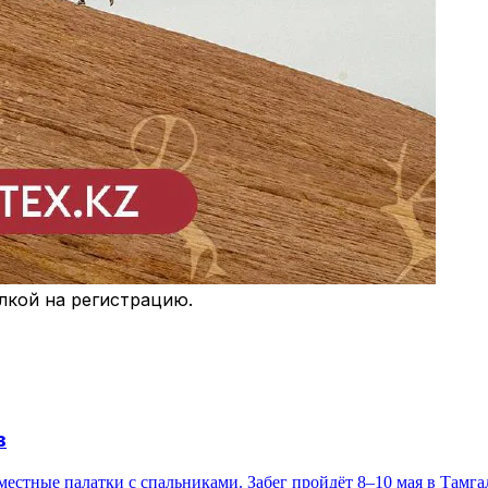
сылкой на регистрацию.
в
вухместные палатки с спальниками. Забег пройдёт 8–10 мая в Тамг