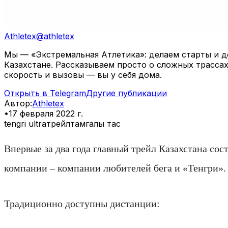
Athletex
@
athletex
Мы — «Экстремальная Атлетика»: делаем старты и де
Казахстане. Рассказываем просто о сложных трассах
скорость и вызовы — вы у себя дома.
Открыть в Telegram
Другие публикации
Автор
:
Athletex
•
17 февраля 2022 г.
tengri ultra
трейл
тамгалы тас
Впервые за два года главный трейл Казахстана со
компании – компании любителей бега и «Тенгри».
Традиционно доступны дистанции: