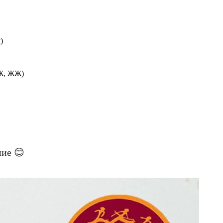
)
МЖ, ЖЖ)
ние 😊