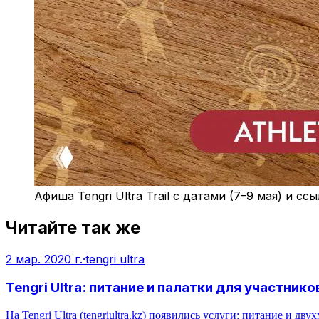
Афиша Tengri Ultra Trail с датами (7–9 мая) и с
Читайте так же
2 мар. 2020 г.
·
tengri ultra
Tengri Ultra: питание и палатки для участнико
На Tengri Ultra (tengriultra.kz) появились услуги: питание и д