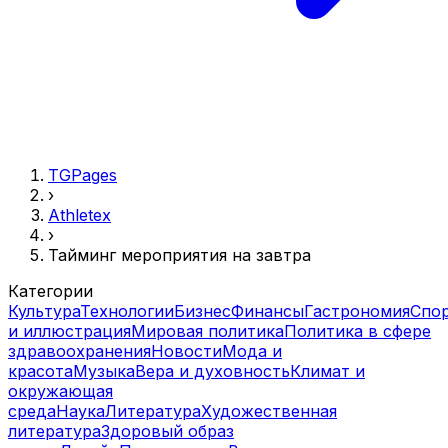
TGPages
›
Athletex
›
Тайминг мероприятия на завтра
Категории
Культура
Технологии
Бизнес
Финансы
Гастрономия
Спо
и иллюстрация
Мировая политика
Политика в сфере
здравоохранения
Новости
Мода и
красота
Музыка
Вера и духовность
Климат и
окружающая
среда
Наука
Литература
Художественная
литература
Здоровый образ