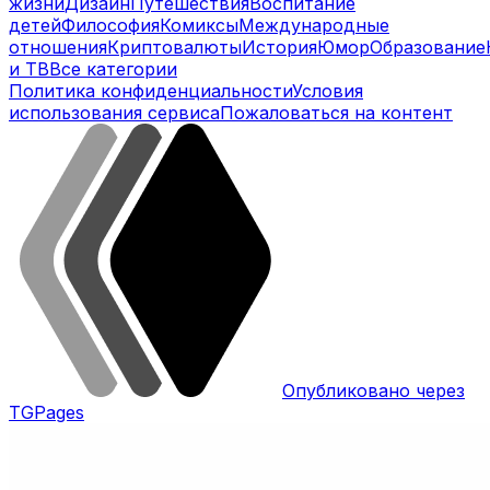
жизни
Дизайн
Путешествия
Воспитание
детей
Философия
Комиксы
Международные
отношения
Криптовалюты
История
Юмор
Образование
и ТВ
Все категории
Политика конфиденциальности
Условия
использования сервиса
Пожаловаться на контент
Опубликовано через
TGPages