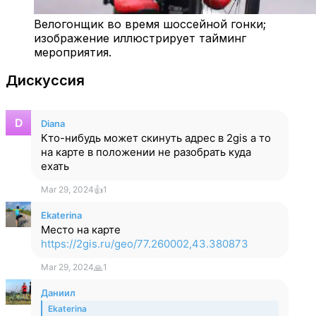
Велогонщик во время шоссейной гонки;
изображение иллюстрирует тайминг
мероприятия.
Дискуссия
Diana
Кто-нибудь может скинуть адрес в 2gis а то
на карте в положении не разобрать куда
ехать
Mar 29, 2024
👍
1
Ekaterina
Место на карте
https://2gis.ru/geo/77.260002,43.380873
Mar 29, 2024
🙏
1
Даниил
Ekaterina