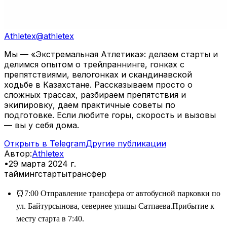
Athletex
@
athletex
Мы — «Экстремальная Атлетика»: делаем старты и
делимся опытом о трейлраннинге, гонках с
препятствиями, велогонках и скандинавской
ходьбе в Казахстане. Рассказываем просто о
сложных трассах, разбираем препятствия и
экипировку, даем практичные советы по
подготовке. Если любите горы, скорость и вызовы
— вы у себя дома.
Открыть в Telegram
Другие публикации
Автор
:
Athletex
•
29 марта 2024 г.
тайминг
старты
трансфер
⏰7:00 Отправление трансфера от автобусной парковки по
ул. Байтурсынова, севернее улицы Сатпаева.Прибытие к
месту старта в 7:40.