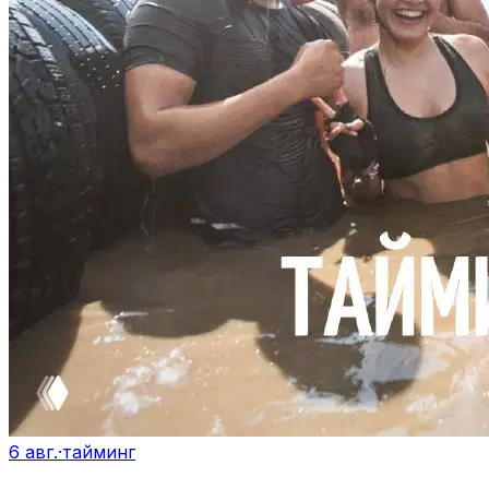
6 авг.
·
тайминг