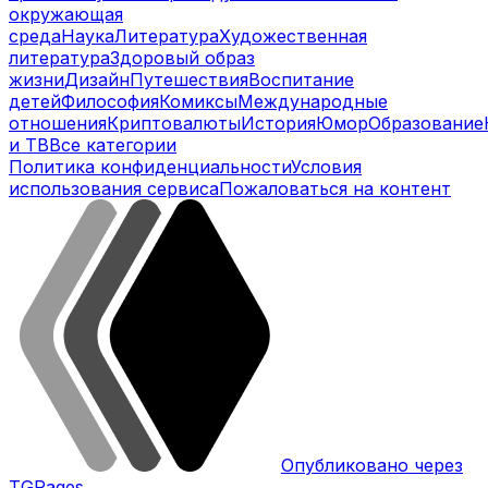
окружающая
среда
Наука
Литература
Художественная
литература
Здоровый образ
жизни
Дизайн
Путешествия
Воспитание
детей
Философия
Комиксы
Международные
отношения
Криптовалюты
История
Юмор
Образование
и ТВ
Все категории
Политика конфиденциальности
Условия
использования сервиса
Пожаловаться на контент
Опубликовано через
TGPages