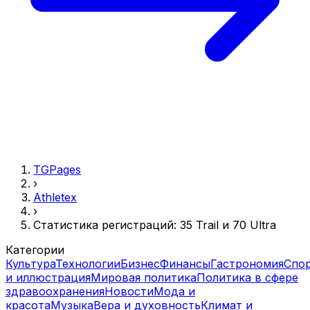
TGPages
›
Athletex
›
Статистика регистраций: 35 Trail и 70 Ultra
Категории
Культура
Технологии
Бизнес
Финансы
Гастрономия
Спо
и иллюстрация
Мировая политика
Политика в сфере
здравоохранения
Новости
Мода и
красота
Музыка
Вера и духовность
Климат и