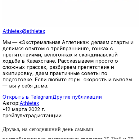
Athletex
@
athletex
Мы — «Экстремальная Атлетика»: делаем старты и
делимся опытом о трейлраннинге, гонках с
препятствиями, велогонках и скандинавской
ходьбе в Казахстане. Рассказываем просто о
сложных трассах, разбираем препятствия и
экипировку, даем практичные советы по
подготовке. Если любите горы, скорость и вызовы
— вы у себя дома.
Открыть в Telegram
Другие публикации
Автор
:
Athletex
•
12 марта 2022 г.
трейл
ультра
дистанции
Друзья, на сегодняшний день самыми
востребованными дистанциями являются 35 Trail и 70