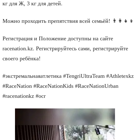
кг для Ж, 3 кг для детей.
Можно проходить препятствия всей семьёй! 👨‍👩‍👧‍👦
Регистрация и Положение доступны на сайте
racenation.kz. Регистрируйтесь сами, регистрируйте
своего ребёнка!
#экстремальнаяатлетика #TengriUltraTeam #Athletexkz
#RaceNation #RaceNationKids #RaceNationUrban
#racenationkz #ocr