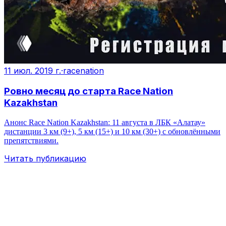
11 июл. 2019 г.
·
racenation
Ровно месяц до старта Race Nation
Kazakhstan
Анонс Race Nation Kazakhstan: 11 августа в ЛБК «Алатау»
дистанции 3 км (9+), 5 км (15+) и 10 км (30+) с обновлёнными
препятствиями.
Читать публикацию