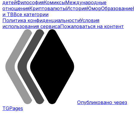
детей
Философия
Комиксы
Международные
отношения
Криптовалюты
История
Юмор
Образование
и ТВ
Все категории
Политика конфиденциальности
Условия
использования сервиса
Пожаловаться на контент
Опубликовано через
TGPages