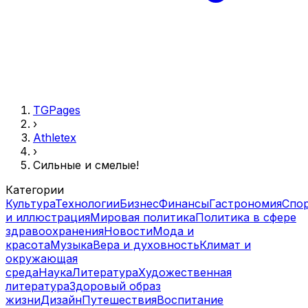
TGPages
›
Athletex
›
Сильные и смелые!
Категории
Культура
Технологии
Бизнес
Финансы
Гастрономия
Спо
и иллюстрация
Мировая политика
Политика в сфере
здравоохранения
Новости
Мода и
красота
Музыка
Вера и духовность
Климат и
окружающая
среда
Наука
Литература
Художественная
литература
Здоровый образ
жизни
Дизайн
Путешествия
Воспитание