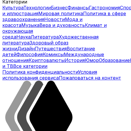
Категории
Культура
Технологии
Бизнес
Финансы
Гастрономия
Спо
и иллюстрация
Мировая политика
Политика в сфере
здравоохранения
Новости
Мода и
красота
Музыка
Вера и духовность
Климат и
окружающая
среда
Наука
Литература
Художественная
литература
Здоровый образ
жизни
Дизайн
Путешествия
Воспитание
детей
Философия
Комиксы
Международные
отношения
Криптовалюты
История
Юмор
Образование
и ТВ
Все категории
Политика конфиденциальности
Условия
использования сервиса
Пожаловаться на контент