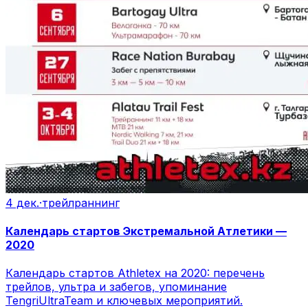
4 дек.
·
трейлраннинг
Календарь стартов Экстремальной Атлетики —
2020
Календарь стартов Athletex на 2020: перечень
трейлов, ультра и забегов, упоминание
TengriUltraTeam и ключевых мероприятий.