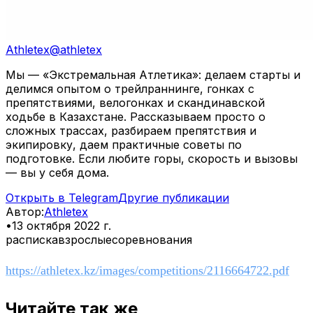
Athletex
@
athletex
Мы — «Экстремальная Атлетика»: делаем старты и
делимся опытом о трейлраннинге, гонках с
препятствиями, велогонках и скандинавской
ходьбе в Казахстане. Рассказываем просто о
сложных трассах, разбираем препятствия и
экипировку, даем практичные советы по
подготовке. Если любите горы, скорость и вызовы
— вы у себя дома.
Открыть в Telegram
Другие публикации
Автор
:
Athletex
•
13 октября 2022 г.
расписка
взрослые
соревнования
https://athletex.kz/images/competitions/2116664722.pdf
Читайте так же