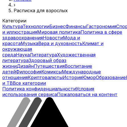
›
Расписка для взрослых
Категории
Культура
Технологии
Бизнес
Финансы
Гастрономия
Спо
и иллюстрация
Мировая политика
Политика в сфере
здравоохранения
Новости
Мода и
красота
Музыка
Вера и духовность
Климат и
окружающая
среда
Наука
Литература
Художественная
литература
Здоровый образ
жизни
Дизайн
Путешествия
Воспитание
детей
Философия
Комиксы
Международные
отношения
Криптовалюты
История
Юмор
Образование
и ТВ
Все категории
Политика конфиденциальности
Условия
использования сервиса
Пожаловаться на контент