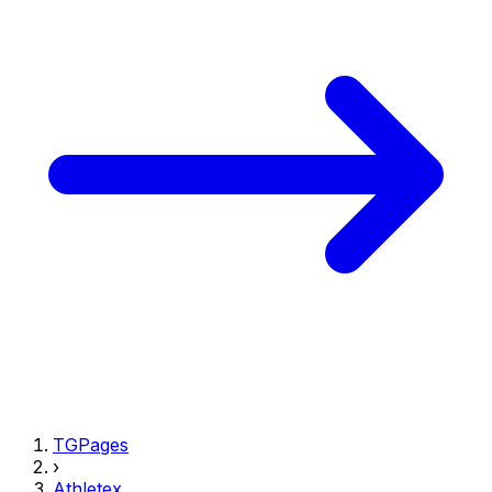
TGPages
›
Athletex