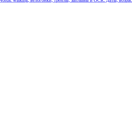
ordic walking, велогонки, трейлы, заплывы и OCR. Даты, возра