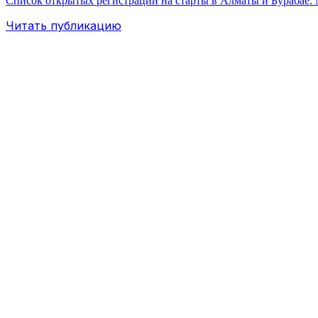
Список открытых регистраций на старты в Алматы и Бурабае: N
Читать публикацию