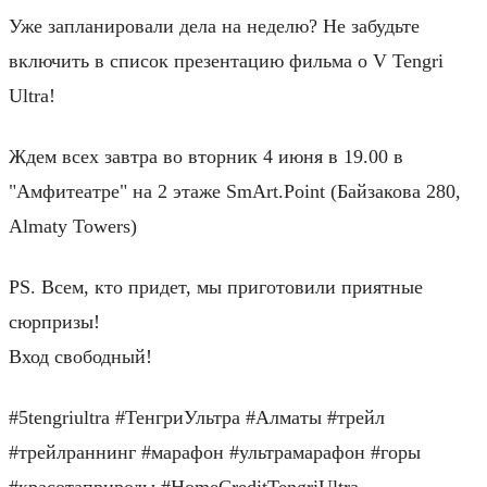
Уже запланировали дела на неделю? Не забудьте
включить в список презентацию фильма о V Tengri
Ultra!
Ждем всех завтра во вторник 4 июня в 19.00 в
"Амфитеатре" на 2 этаже SmArt.Point (Байзакова 280,
Almaty Towers)
PS. Всем, кто придет, мы приготовили приятные
сюрпризы!
Вход свободный!
#5tengriultra #ТенгриУльтра #Алматы #трейл
#трейлраннинг #марафон #ультрамарафон #горы
#красотаприроды #HomeCreditTengriUltra