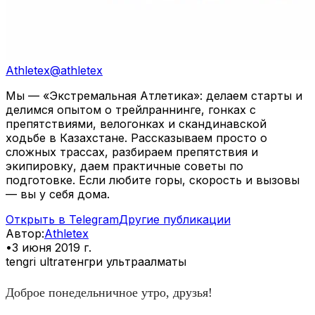
Athletex
@
athletex
Мы — «Экстремальная Атлетика»: делаем старты и
делимся опытом о трейлраннинге, гонках с
препятствиями, велогонках и скандинавской
ходьбе в Казахстане. Рассказываем просто о
сложных трассах, разбираем препятствия и
экипировку, даем практичные советы по
подготовке. Если любите горы, скорость и вызовы
— вы у себя дома.
Открыть в Telegram
Другие публикации
Автор
:
Athletex
•
3 июня 2019 г.
tengri ultra
тенгри ультра
алматы
Доброе понедельничное утро, друзья!