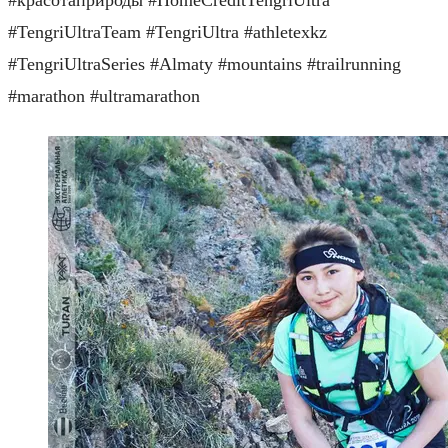
#TengriUltraTeam #TengriUltra #athletexkz
#TengriUltraSeries #Almaty #mountains #trailrunning
#marathon #ultramarathon