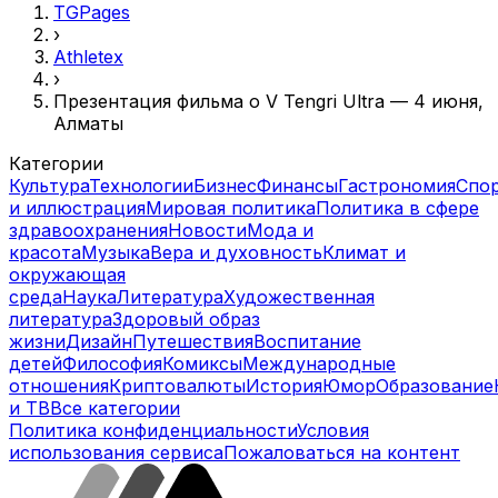
TGPages
›
Athletex
›
Презентация фильма о V Tengri Ultra — 4 июня,
Алматы
Категории
Культура
Технологии
Бизнес
Финансы
Гастрономия
Спо
и иллюстрация
Мировая политика
Политика в сфере
здравоохранения
Новости
Мода и
красота
Музыка
Вера и духовность
Климат и
окружающая
среда
Наука
Литература
Художественная
литература
Здоровый образ
жизни
Дизайн
Путешествия
Воспитание
детей
Философия
Комиксы
Международные
отношения
Криптовалюты
История
Юмор
Образование
и ТВ
Все категории
Политика конфиденциальности
Условия
использования сервиса
Пожаловаться на контент