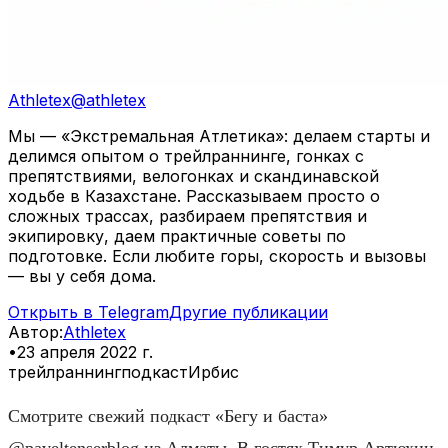
Athletex
@
athletex
Мы — «Экстремальная Атлетика»: делаем старты и
делимся опытом о трейлраннинге, гонках с
препятствиями, велогонках и скандинавской
ходьбе в Казахстане. Рассказываем просто о
сложных трассах, разбираем препятствия и
экипировку, даем практичные советы по
подготовке. Если любите горы, скорость и вызовы
— вы у себя дома.
Открыть в Telegram
Другие публикации
Автор
:
Athletex
•
23 апреля 2022 г.
трейлраннинг
подкаст
Ирбис
Смотрите свежий подкаст «Бегу и баста»
@paveltenserblog из Алматы. В гостях Тимур Артюхин