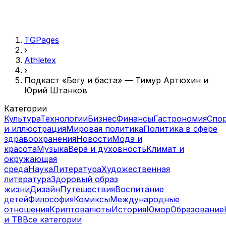
TGPages
›
Athletex
›
Подкаст «Бегу и баста» — Тимур Артюхин и
Юрий Штанков
Категории
Культура
Технологии
Бизнес
Финансы
Гастрономия
Спо
и иллюстрация
Мировая политика
Политика в сфере
здравоохранения
Новости
Мода и
красота
Музыка
Вера и духовность
Климат и
окружающая
среда
Наука
Литература
Художественная
литература
Здоровый образ
жизни
Дизайн
Путешествия
Воспитание
детей
Философия
Комиксы
Международные
отношения
Криптовалюты
История
Юмор
Образование
и ТВ
Все категории