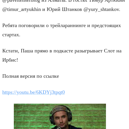
@timur_artyukhin и Юрий Штанков @yury_shtankov.
Ребята поговорили о трейлараннинге и предстоящих
стартах.
Кстати, Паша прямо в подкасте разыгрывает Слот на
Ирбис!
Полная версия по ссылке
https://youtu.be/6KDYj3tpqt0