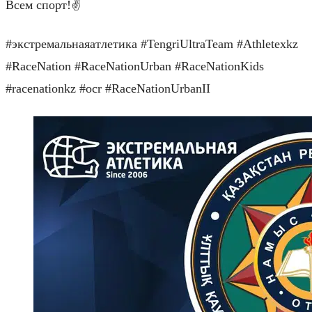
Всем спорт!✌
#экстремальнаяатлетика #TengriUltraTeam #Athletexkz
#RaceNation #RaceNationUrban #RaceNationKids
#racenationkz #ocr #RaceNationUrbanII