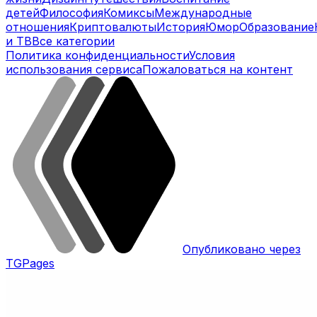
детей
Философия
Комиксы
Международные
отношения
Криптовалюты
История
Юмор
Образование
и ТВ
Все категории
Политика конфиденциальности
Условия
использования сервиса
Пожаловаться на контент
Опубликовано через
TGPages