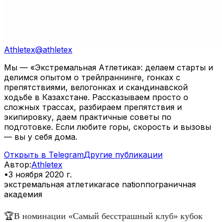
Athletex
@
athletex
Мы — «Экстремальная Атлетика»: делаем старты и
делимся опытом о трейлраннинге, гонках с
препятствиями, велогонках и скандинавской
ходьбе в Казахстане. Рассказываем просто о
сложных трассах, разбираем препятствия и
экипировку, даем практичные советы по
подготовке. Если любите горы, скорость и вызовы
— вы у себя дома.
Открыть в Telegram
Другие публикации
Автор
:
Athletex
•
3 ноября 2020 г.
экстремальная атлетика
race nation
пограничная
академия
🏆В номинации «Самый бесстрашный клуб» кубок