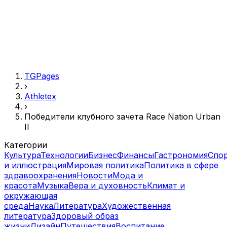
TGPages
›
Athletex
›
Победители клубного зачета Race Nation Urban
II
Категории
Культура
Технологии
Бизнес
Финансы
Гастрономия
Спо
и иллюстрация
Мировая политика
Политика в сфере
здравоохранения
Новости
Мода и
красота
Музыка
Вера и духовность
Климат и
окружающая
среда
Наука
Литература
Художественная
литература
Здоровый образ
жизни
Дизайн
Путешествия
Воспитание