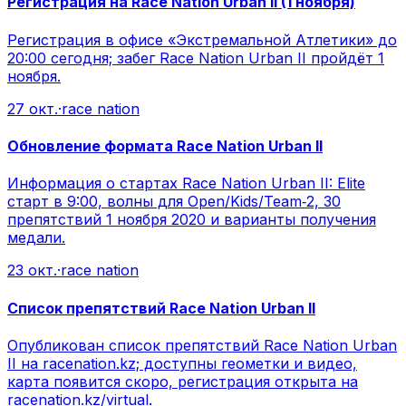
Регистрация на Race Nation Urban II (1 ноября)
Регистрация в офисе «Экстремальной Атлетики» до
20:00 сегодня; забег Race Nation Urban II пройдёт 1
ноября.
27 окт.
·
race nation
Обновление формата Race Nation Urban II
Информация о стартах Race Nation Urban II: Elite
старт в 9:00, волны для Open/Kids/Team‑2, 30
препятствий 1 ноября 2020 и варианты получения
медали.
23 окт.
·
race nation
Список препятствий Race Nation Urban II
Опубликован список препятствий Race Nation Urban
II на racenation.kz; доступны геометки и видео,
карта появится скоро, регистрация открыта на
racenation.kz/virtual.