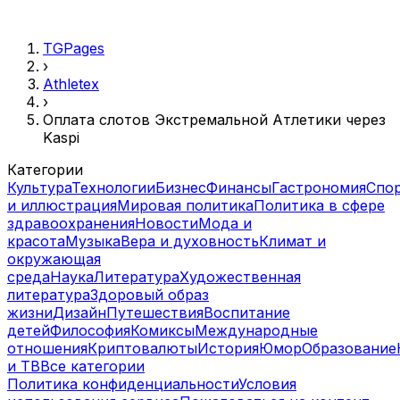
TGPages
›
Athletex
›
Оплата слотов Экстремальной Атлетики через
Kaspi
Категории
Культура
Технологии
Бизнес
Финансы
Гастрономия
Спо
и иллюстрация
Мировая политика
Политика в сфере
здравоохранения
Новости
Мода и
красота
Музыка
Вера и духовность
Климат и
окружающая
среда
Наука
Литература
Художественная
литература
Здоровый образ
жизни
Дизайн
Путешествия
Воспитание
детей
Философия
Комиксы
Международные
отношения
Криптовалюты
История
Юмор
Образование
и ТВ
Все категории
Политика конфиденциальности
Условия