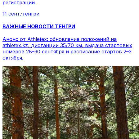
регистрации.
11 сент.
·
тенгри
ВАЖНЫЕ НОВОСТИ ТЕНГРИ
Анонс от Athletex: обновление положений на
athletex.kz, дистанции 35/70 км, выдача стартовых
номеров 28–30 сентября и расписание стартов 2–3
октября.