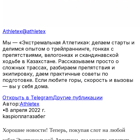
Athletex
@
athletex
Мы — «Экстремальная Атлетика»: делаем старты и
делимся опытом о трейлраннинге, гонках с
препятствиями, велогонках и скандинавской
ходьбе в Казахстане. Рассказываем просто о
сложных трассах, разбираем препятствия и
экипировку, даем практичные советы по
подготовке. Если любите горы, скорость и вызовы
— вы у себя дома.
Открыть в Telegram
Другие публикации
Автор
:
Athletex
•
8 апреля 2022 г.
kaspi
оплата
забег
Хорошие новости! Теперь, покупая слот на любой
забег Экстремальной Атлетики, вы можете оплатить