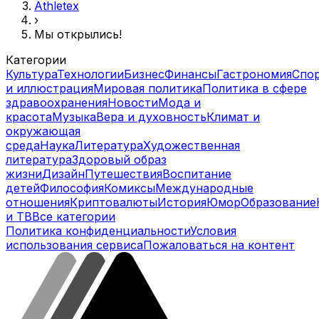
Athletex
›
Мы открылись!
Категории
Культура
Технологии
Бизнес
Финансы
Гастрономия
Спо
и иллюстрация
Мировая политика
Политика в сфере
здравоохранения
Новости
Мода и
красота
Музыка
Вера и духовность
Климат и
окружающая
среда
Наука
Литература
Художественная
литература
Здоровый образ
жизни
Дизайн
Путешествия
Воспитание
детей
Философия
Комиксы
Международные
отношения
Криптовалюты
История
Юмор
Образование
и ТВ
Все категории
Политика конфиденциальности
Условия
использования сервиса
Пожаловаться на контент