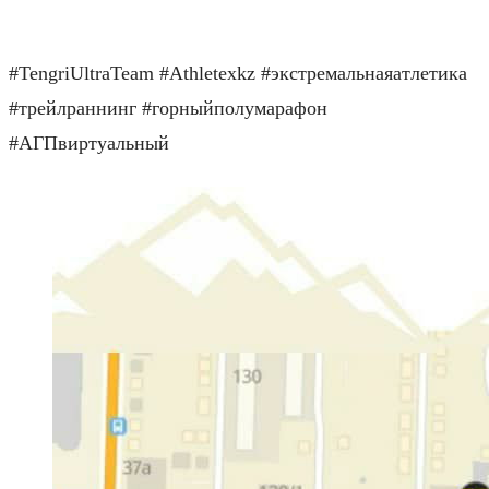
⠀
#TengriUltraTeam #Athletexkz #экстремальнаяатлетика
#трейлраннинг #горныйполумарафон
#АГПвиртуальный