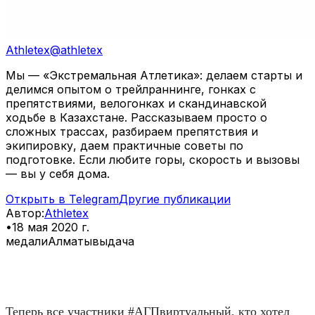
Athletex
@
athletex
Мы — «Экстремальная Атлетика»: делаем старты и
делимся опытом о трейлраннинге, гонках с
препятствиями, велогонках и скандинавской
ходьбе в Казахстане. Рассказываем просто о
сложных трассах, разбираем препятствия и
экипировку, даем практичные советы по
подготовке. Если любите горы, скорость и вызовы
— вы у себя дома.
Открыть в Telegram
Другие публикации
Автор
:
Athletex
•
18 мая 2020 г.
медали
Алматы
выдача
⠀
Теперь все участники #АГПвиртуальный, кто хотел