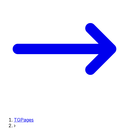
TGPages
›