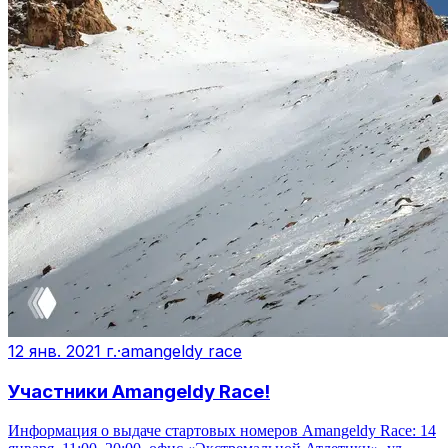
12 янв. 2021 г.
·
amangeldy race
Участники Amangeldy Race!
Информация о выдаче стартовых номеров Amangeldy Race: 14