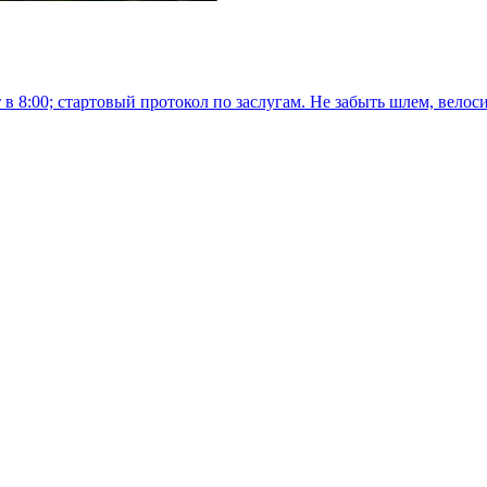
 в 8:00; стартовый протокол по заслугам. Не забыть шлем, велоси