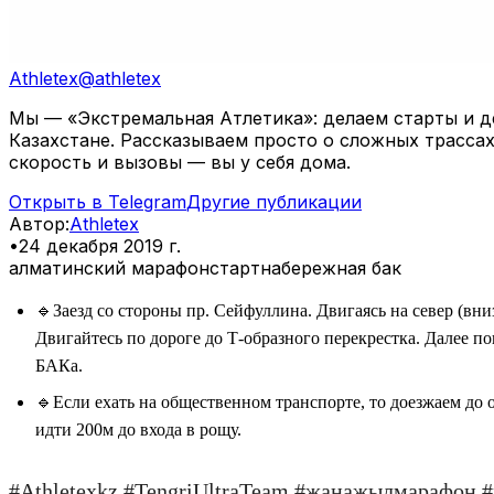
Athletex
@
athletex
Мы — «Экстремальная Атлетика»: делаем старты и де
Казахстане. Рассказываем просто о сложных трассах
скорость и вызовы — вы у себя дома.
Открыть в Telegram
Другие публикации
Автор
:
Athletex
•
24 декабря 2019 г.
алматинский марафон
старт
набережная бак
🔹️Заезд со стороны пр. Сейфуллина. Двигаясь на север (вн
Двигайтесь по дороге до Т-образного перекрестка. Далее п
БАКа.
🔹️Если ехать на общественном транспорте, то доезжаем до 
идти 200м до входа в рощу.
#Athletexkz #TengriUltraTeam #жанажылмарафон 