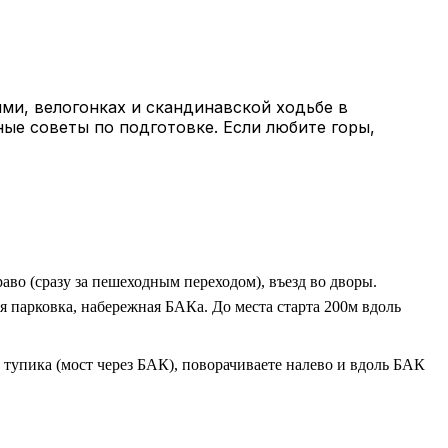
ми, велогонках и скандинавской ходьбе в
ные советы по подготовке. Если любите горы,
раво (сразу за пешеходным переходом), въезд во дворы.
я парковка, набережная БАКа. До места старта 200м вдоль
о тупика (мост через БАК), поворачиваете налево и вдоль БАК