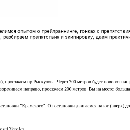
лимся опытом о трейлраннинге, гонках с препятствия
, разбираем препятствия и экипировку, даем практич
из), проезжаем пр.Рыскулова. Через 300 метров будет поворот нап
оворачиваем направо, проезжаем 200 метров. Вы на месте: больша
остановки "Крамского". От остановки двигаемся на юг (вверх) д
#ny42kmkz