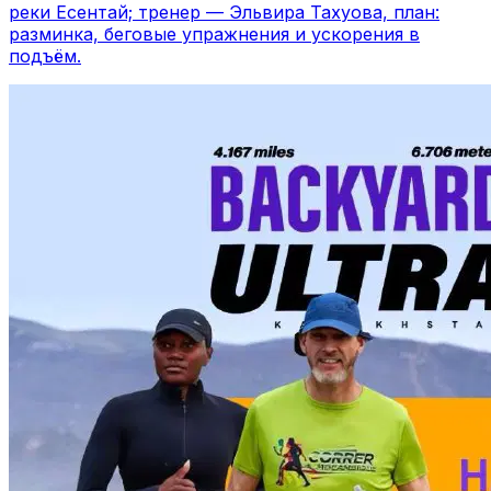
реки Есентай; тренер — Эльвира Тахуова, план:
разминка, беговые упражнения и ускорения в
подъём.