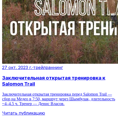
27 окт. 2023 г.
·
трейлраннинг
Заключительная открытая тренировка к
Salomon Trail
Заключительная открытая тренировка перед Salomon Trail —
сбор на Медео в 7:50, маршрут через Шымбулак, длительность
~4–4.5 ч. Тренер — Денис Власов.
Читать публикацию