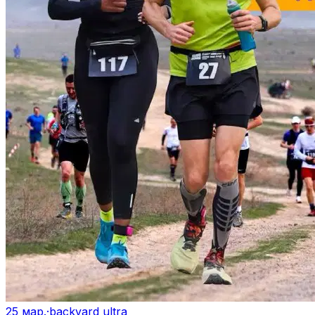
25 мар.
·
backyard ultra