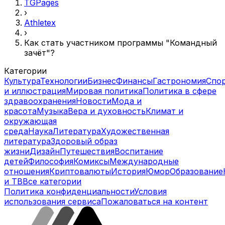
TGPages
›
Athletex
›
Как стать участником программы "Командный
зачёт"?
Категории
Культура
Технологии
Бизнес
Финансы
Гастрономия
Спо
и иллюстрация
Мировая политика
Политика в сфере
здравоохранения
Новости
Мода и
красота
Музыка
Вера и духовность
Климат и
окружающая
среда
Наука
Литература
Художественная
литература
Здоровый образ
жизни
Дизайн
Путешествия
Воспитание
детей
Философия
Комиксы
Международные
отношения
Криптовалюты
История
Юмор
Образование
и ТВ
Все категории
Политика конфиденциальности
Условия
использования сервиса
Пожаловаться на контент