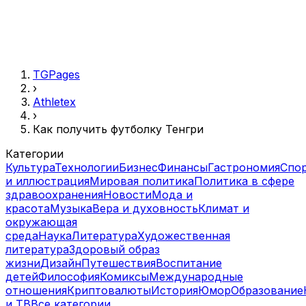
TGPages
›
Athletex
›
Как получить футболку Тенгри
Категории
Культура
Технологии
Бизнес
Финансы
Гастрономия
Спо
и иллюстрация
Мировая политика
Политика в сфере
здравоохранения
Новости
Мода и
красота
Музыка
Вера и духовность
Климат и
окружающая
среда
Наука
Литература
Художественная
литература
Здоровый образ
жизни
Дизайн
Путешествия
Воспитание
детей
Философия
Комиксы
Международные
отношения
Криптовалюты
История
Юмор
Образование
и ТВ
Все категории