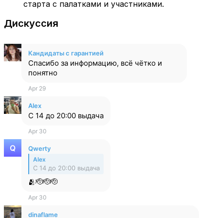
старта с палатками и участниками.
Дискуссия
Кандидаты с гарантией
Спасибо за информацию, всё чётко и
понятно
Apr 29
Alex
С 14 до 20:00 выдача
Apr 30
Qwerty
Alex
С 14 до 20:00 выдача
🫂🫡🫡🫡
Apr 30
dinaflame