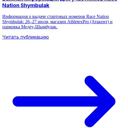
Nation Shymbulak
Информация о выдаче стартовых номеров Race Nation
Shymbulak: 26–27 июля, магазин AthletexPro (Атакент) и
парковка Медеу-Шымбулак.
Читать публикацию