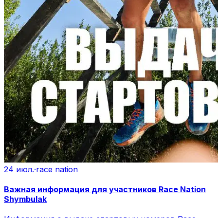
24 июл.
·
race nation
Важная информация для участников Race Nation
Shymbulak