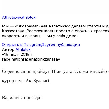
Athletex
@
athletex
Мы — «Экстремальная Атлетика»: делаем старты и де
Казахстане. Рассказываем просто о сложных трассах
скорость и вызовы — вы у себя дома.
Открыть в Telegram
Другие публикации
Автор
:
Athletex
•
19 июля 2019 г.
race nation
racenationkz
алатау
Соревнования пройдут 11 августа в Алматинской о
курортом «Ак-Булак»)
Варианты проезда: