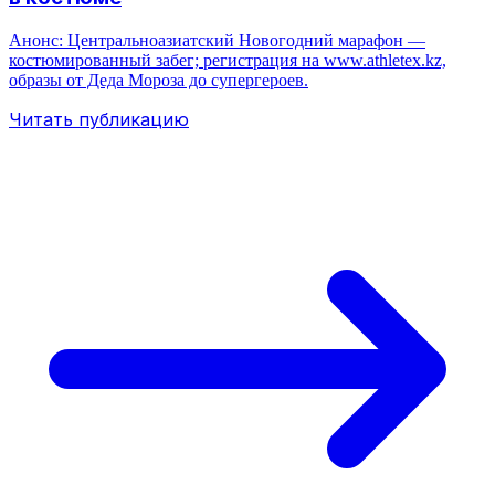
Анонс: Центральноазиатский Новогодний марафон —
костюмированный забег; регистрация на www.athletex.kz,
образы от Деда Мороза до супергероев.
Читать публикацию