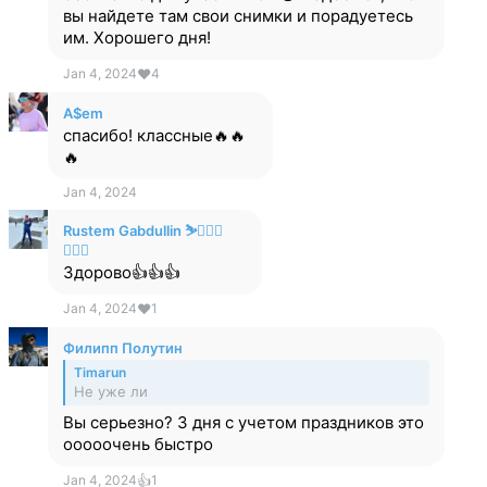
вы найдете там свои снимки и порадуетесь
им. Хорошего дня!
Jan 4, 2024
❤
4
A$em
спасибо! классные🔥🔥
🔥
Jan 4, 2024
Rustem Gabdullin ⛷️🏃🏻‍♂️
🚴🏻‍♂️
Здорово👍👍👍
Jan 4, 2024
❤
1
Филипп Полутин
Timarun
Не уже ли
Вы серьезно? 3 дня с учетом праздников это
ооооочень быстро
Jan 4, 2024
👍
1