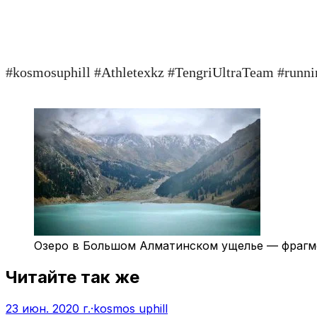
⠀
#kosmosuphill #Athletexkz #TengriUltraTeam #runni
Озеро в Большом Алматинском ущелье — фрагме
Читайте так же
23 июн. 2020 г.
·
kosmos uphill