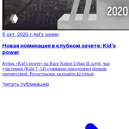
6 окт. 2020 г.
·
kid's power
Новая номинация в клубном зачете: Kid’s
power
Кубок «Kid’s power» на Race Nation Urban II: клуб, чьи
участники (Kids 7–14) суммарно преодолеют больше
препятствий. Регистрация: racenation.kz/virtual
Читать публикацию