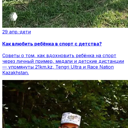
29 апр.
·
дети
Как влюбить ребёнка в спорт с детства?
Советы о том, как вдохновить ребёнка на спорт
через личный пример, медали и детские дистанции
— упомянуты 21km.kz, Tengri Ultra и Race Nation
Kazakhstan.