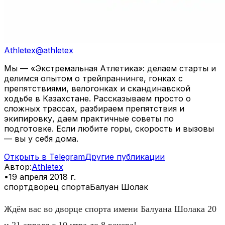
Athletex
@
athletex
Мы — «Экстремальная Атлетика»: делаем старты и
делимся опытом о трейлраннинге, гонках с
препятствиями, велогонках и скандинавской
ходьбе в Казахстане. Рассказываем просто о
сложных трассах, разбираем препятствия и
экипировку, даем практичные советы по
подготовке. Если любите горы, скорость и вызовы
— вы у себя дома.
Открыть в Telegram
Другие публикации
Автор
:
Athletex
•
19 апреля 2018 г.
спорт
дворец спорта
Балуан Шолак
Ждём вас во дворце спорта имени Балуана Шолака 20
и 21 апреля с 10 утра до 8 вечера!