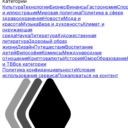
Категории
Культура
Технологии
Бизнес
Финансы
Гастрономия
Спо
и иллюстрация
Мировая политика
Политика в сфере
здравоохранения
Новости
Мода и
красота
Музыка
Вера и духовность
Климат и
окружающая
среда
Наука
Литература
Художественная
литература
Здоровый образ
жизни
Дизайн
Путешествия
Воспитание
детей
Философия
Комиксы
Международные
отношения
Криптовалюты
История
Юмор
Образование
и ТВ
Все категории
Политика конфиденциальности
Условия
использования сервиса
Пожаловаться на контент