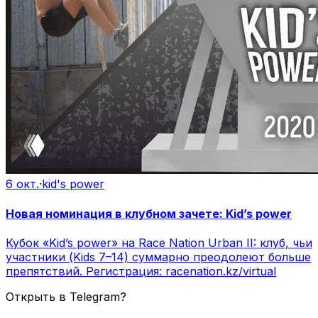
6 окт.
·
kid's power
Новая номинация в клубном зачете: Kid’s power
Кубок «Kid’s power» на Race Nation Urban II: клуб, чьи
участники (Kids 7–14) суммарно преодолеют больше
препятствий. Регистрация: racenation.kz/virtual
Открыть в Telegram?