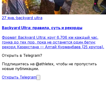
27 янв.
·
backyard ultra
Backyard Ultra: правила, суть и рекорды
Формат Backyard Ultra: круг 6,706 км каждый час,
гонка до тех пор, пока не останется один бегун;
рекорд Казахстана — Алтай Курманбаев (25 кругов).
Открыть в Telegram?
Подпишитесь на @athletex, чтобы не пропустить
новые публикации.
Открыть Telegram