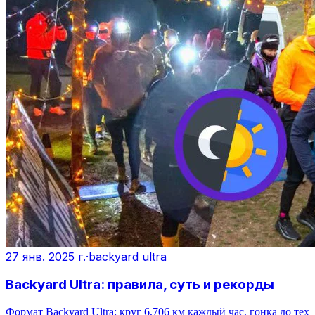
27 янв. 2025 г.
·
backyard ultra
Backyard Ultra: правила, суть и рекорды
Формат Backyard Ultra: круг 6,706 км каждый час, гонка до тех