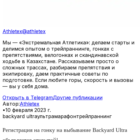
Athletex
@
athletex
Мы — «Экстремальная Атлетика»: делаем старты и
делимся опытом о трейлраннинге, гонках с
препятствиями, велогонках и скандинавской
ходьбе в Казахстане. Рассказываем просто о
сложных трассах, разбираем препятствия и
экипировку, даем практичные советы по
подготовке. Если любите горы, скорость и вызовы
— вы у себя дома.
Открыть в Telegram
Другие публикации
Автор
:
Athletex
•
10 февраля 2023 г.
backyard ultra
ультрамарафон
трейлраннинг
Регистрация на гонку на выбывание Backyard Ultra
объявляется открытой!