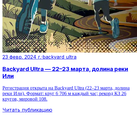
23 февр. 2024 г.
·
backyard ultra
Backyard Ultra — 22–23 марта, долина реки
Или
Регистрация открыта на Backyard Ultra (22–23 марта, долина
реки Или). Формат: круг 6 706 м каждый час; рекорд КЗ 26
кругов, мировой 108.
Читать публикацию