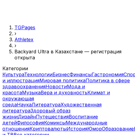
TGPages
›
Athletex
›
Backyard Ultra в Казахстане — регистрация
открыта
Категории
Культура
Технологии
Бизнес
Финансы
Гастрономия
Спо
и иллюстрация
Мировая политика
Политика в сфере
здравоохранения
Новости
Мода и
красота
Музыка
Вера и духовность
Климат и
окружающая
среда
Наука
Литература
Художественная
литература
Здоровый образ
жизни
Дизайн
Путешествия
Воспитание
детей
Философия
Комиксы
Международные
отношения
Криптовалюты
История
Юмор
Образование
и ТВ
Все категории