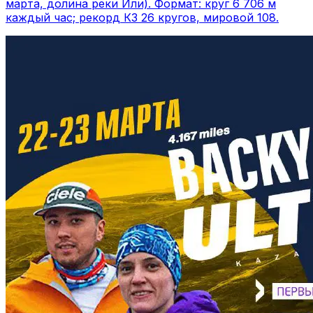
марта, долина реки Или). Формат: круг 6 706 м
каждый час; рекорд КЗ 26 кругов, мировой 108.