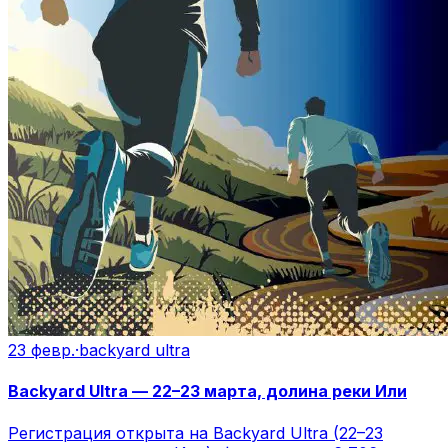
23 февр.
·
backyard ultra
Backyard Ultra — 22–23 марта, долина реки Или
Регистрация открыта на Backyard Ultra (22–23