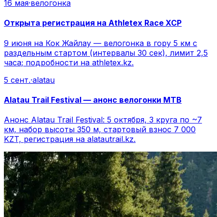
16 мая
·
велогонка
Открыта регистрация на Athletex Race XCP
9 июня на Кок Жайлау — велогонка в гору 5 км с
раздельным стартом (интервалы 30 сек), лимит 2,5
часа; подробности на athletex.kz.
5 сент.
·
alatau
Alatau Trail Festival — анонс велогонки MTB
Анонс Alatau Trail Festival: 5 октября, 3 круга по ~7
км, набор высоты 350 м, стартовый взнос 7 000
KZT, регистрация на alatautrail.kz.