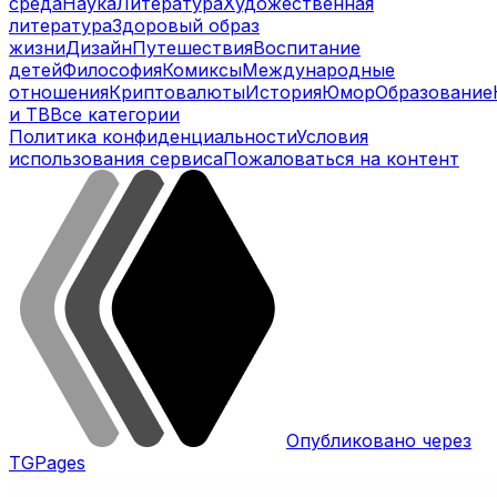
среда
Наука
Литература
Художественная
литература
Здоровый образ
жизни
Дизайн
Путешествия
Воспитание
детей
Философия
Комиксы
Международные
отношения
Криптовалюты
История
Юмор
Образование
и ТВ
Все категории
Политика конфиденциальности
Условия
использования сервиса
Пожаловаться на контент
Опубликовано через
TGPages