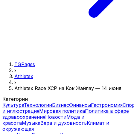
TGPages
›
Athletex
›
Athletex Race XCP на Кок Жайлау — 14 июня
Категории
Культура
Технологии
Бизнес
Финансы
Гастрономия
Спо
и иллюстрация
Мировая политика
Политика в сфере
здравоохранения
Новости
Мода и
красота
Музыка
Вера и духовность
Климат и
окружающая