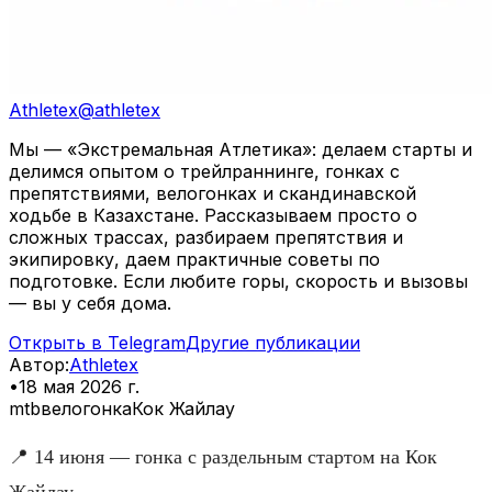
Athletex
@
athletex
Мы — «Экстремальная Атлетика»: делаем старты и
делимся опытом о трейлраннинге, гонках с
препятствиями, велогонках и скандинавской
ходьбе в Казахстане. Рассказываем просто о
сложных трассах, разбираем препятствия и
экипировку, даем практичные советы по
подготовке. Если любите горы, скорость и вызовы
— вы у себя дома.
Открыть в Telegram
Другие публикации
Автор
:
Athletex
•
18 мая 2026 г.
mtb
велогонка
Кок Жайлау
📍 14 июня — гонка с раздельным стартом на Кок
Жайлау.