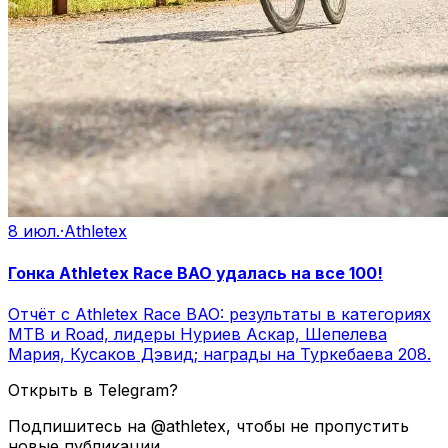
8 июл.
·
Athletex
Гонка Athletex Race BAO удалась на все 100!
Отчёт с Athletex Race BAO: результаты в категориях
MTB и Road, лидеры Нуриев Аскар, Шепелева
Мария, Кусаков Дэвид; награды на Туркебаева 208.
Открыть в Telegram?
Подпишитесь на @athletex, чтобы не пропустить
новые публикации.