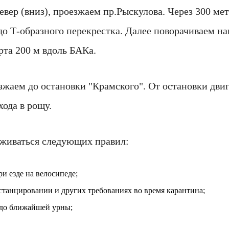
север (вниз), проезжаем пр.Рыскулова. Через 300 ме
 до Т-образного перекрестка. Далее поворачиваем на
рта 200 м вдоль БАКа.
зжаем до остановки "Крамского". От остановки двиг
хода в рощу.
рживаться следующих правил:
и езде на велосипеде;
станцировании и других требованиях во время карантина;
м до ближайшей урны;