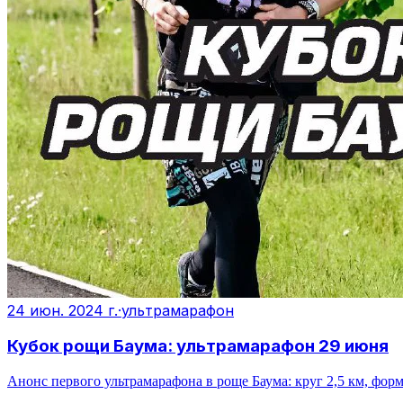
24 июн. 2024 г.
·
ультрамарафон
Кубок рощи Баума: ультрамарафон 29 июня
Анонс первого ультрамарафона в роще Баума: круг 2,5 км, фор