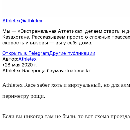
Athletex
@
athletex
Мы — «Экстремальная Атлетика»: делаем старты и де
Казахстане. Рассказываем просто о сложных трассах
скорость и вызовы — вы у себя дома.
Открыть в Telegram
Другие публикации
Автор
:
Athletex
•
28 мая 2020 г.
Athletex Race
роща баума
virtualrace.kz
Athletex Race забег хоть и виртуальный, но для 
периметру рощи.
Если вы никогда там не были, то вот схема проезда