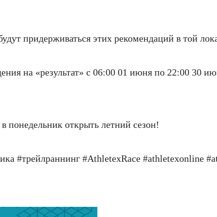
будут придерживаться этих рекомендаций в той лока
ия на «результат» с 06:00 01 июня по 22:00 30 ию
е в понедельник открыть летний сезон!
ка #трейлраннинг #AthletexRace #athletexonline #at