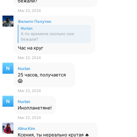
бежали?
Mar 23, 2024
Филипп Полутин
Nurlan
А по времени сколько они
бежали?
Час на круг
Mar 23, 2024
Nurlan
25 часов, получается
😱
Mar 23, 2024
Nurlan
Инопланетяне!
Mar 23, 2024
Alina Kim
Ксения, ты нереально крутая 🔥