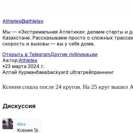
Athletex
@
athletex
Мы — «Экстремальная Атлетика»: делаем старты и де
Казахстане. Рассказываем просто о сложных трассах
скорость и вызовы — вы у себя дома.
Открыть в Telegram
Другие публикации
Автор
:
Athletex
•
23 марта 2024 г.
Алтай Курманбаев
backyard ultra
трейлраннинг
Ксения сошла после 24 кругов. На 25 круг вышел 
Дискуссия
Mira
Ксения 🚀