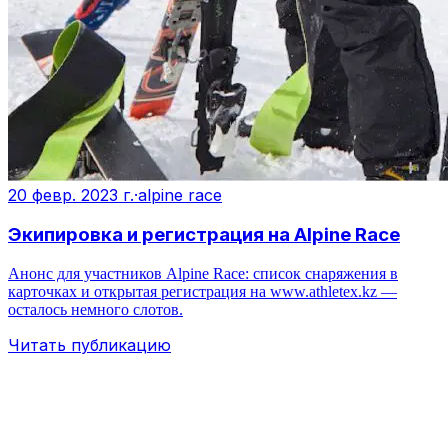
20 февр. 2023 г.
·
alpine race
Экипировка и регистрация на Alpine Race
Анонс для участников Alpine Race: список снаряжения в
карточках и открытая регистрация на www.athletex.kz —
осталось немного слотов.
Читать публикацию