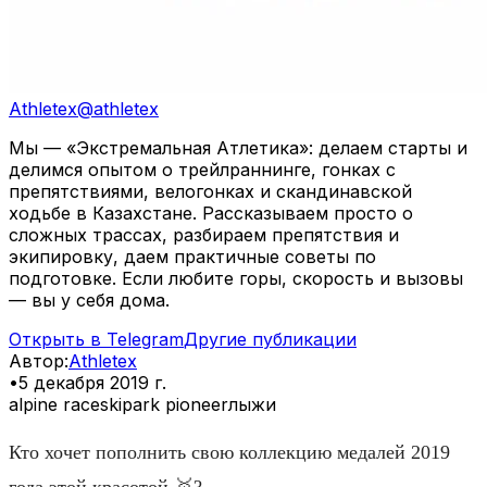
Athletex
@
athletex
Мы — «Экстремальная Атлетика»: делаем старты и
делимся опытом о трейлраннинге, гонках с
препятствиями, велогонках и скандинавской
ходьбе в Казахстане. Рассказываем просто о
сложных трассах, разбираем препятствия и
экипировку, даем практичные советы по
подготовке. Если любите горы, скорость и вызовы
— вы у себя дома.
Открыть в Telegram
Другие публикации
Автор
:
Athletex
•
5 декабря 2019 г.
alpine race
skipark pioneer
лыжи
Кто хочет пополнить свою коллекцию медалей 2019
года этой красотой 🥇?