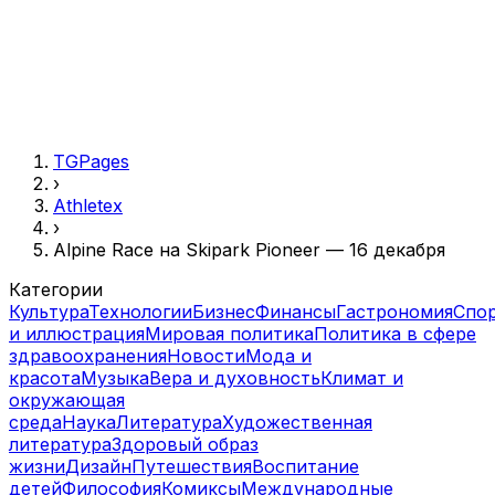
TGPages
›
Athletex
›
Alpine Race на Skipark Pioneer — 16 декабря
Категории
Культура
Технологии
Бизнес
Финансы
Гастрономия
Спо
и иллюстрация
Мировая политика
Политика в сфере
здравоохранения
Новости
Мода и
красота
Музыка
Вера и духовность
Климат и
окружающая
среда
Наука
Литература
Художественная
литература
Здоровый образ
жизни
Дизайн
Путешествия
Воспитание
детей
Философия
Комиксы
Международные