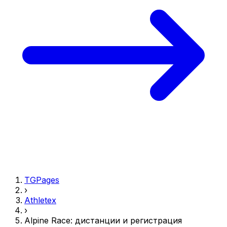
TGPages
›
Athletex
›
Alpine Race: дистанции и регистрация