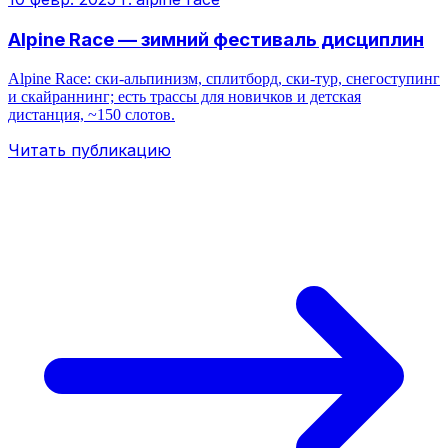
Alpine Race — зимний фестиваль дисциплин
Alpine Race: ски‑альпинизм, сплитборд, ски‑тур, снегоступинг
и скайраннинг; есть трассы для новичков и детская
дистанция, ~150 слотов.
Читать публикацию