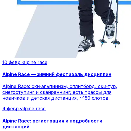
10 февр.
·
alpine race
Alpine Race — зимний фестиваль дисциплин
Alpine Race: ски‑альпинизм, сплитборд, ски‑тур,
снегоступинг и скайраннинг; есть трассы для
новичков и детская дистанция, ~150 слотов.
4 февр.
·
alpine race
Alpine Race: регистрация и подробности
дистанций