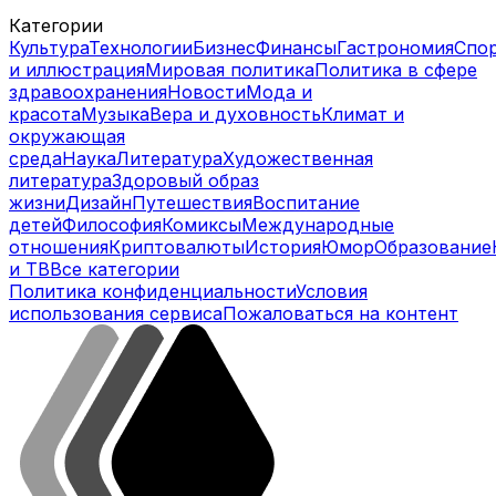
Категории
Культура
Технологии
Бизнес
Финансы
Гастрономия
Спо
и иллюстрация
Мировая политика
Политика в сфере
здравоохранения
Новости
Мода и
красота
Музыка
Вера и духовность
Климат и
окружающая
среда
Наука
Литература
Художественная
литература
Здоровый образ
жизни
Дизайн
Путешествия
Воспитание
детей
Философия
Комиксы
Международные
отношения
Криптовалюты
История
Юмор
Образование
и ТВ
Все категории
Политика конфиденциальности
Условия
использования сервиса
Пожаловаться на контент