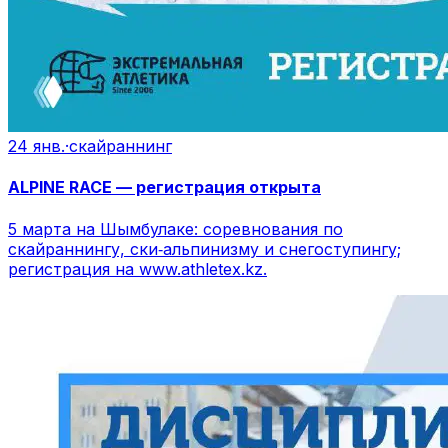
24 янв.
·
скайраннинг
ALPINE RACE — регистрация открыта
5 марта на Шымбулаке: соревнования по
скайраннингу, ски‑альпинизму и снегоступингу;
регистрация на www.athletex.kz.