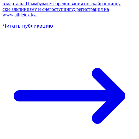
5 марта на Шымбулаке: соревнования по скайраннингу,
ски‑альпинизму и снегоступингу; регистрация на
www.athletex.kz.
Читать публикацию