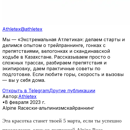
Athletex
@
athletex
Мы — «Экстремальная Атлетика»: делаем старты и
делимся опытом о трейлраннинге, гонках с
препятствиями, велогонках и скандинавской
ходьбе в Казахстане. Рассказываем просто о
сложных трассах, разбираем препятствия и
экипировку, даем практичные советы по
подготовке. Если любите горы, скорость и вызовы
— вы у себя дома.
Открыть в Telegram
Другие публикации
Автор
:
Athletex
•
8 февраля 2023 г.
Alpine Race
ски-альпинизм
скайраннинг
Эта красотка станет твоей 5 марта, если ты успешно
преодолеешь одну из дистанций Alpine Race.