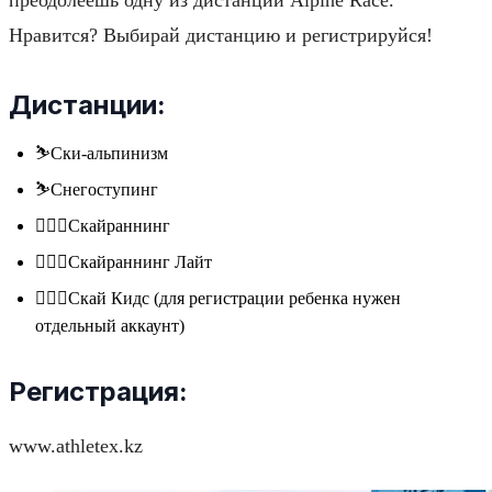
Нравится? Выбирай дистанцию и регистрируйся!
Дистанции:
⛷️Ски-альпинизм
⛷️Снегоступинг
🏃🏻‍♂️Скайраннинг
🏃🏻‍♂️Скайраннинг Лайт
🏃🏻‍♂️Скай Кидс (для регистрации ребенка нужен
отдельный аккаунт)
Регистрация:
www.athletex.kz