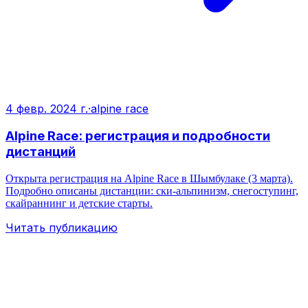
4 февр. 2024 г.
·
alpine race
Alpine Race: регистрация и подробности
дистанций
Открыта регистрация на Alpine Race в Шымбулаке (3 марта).
Подробно описаны дистанции: ски‑альпинизм, снегоступинг,
скайраннинг и детские старты.
Читать публикацию