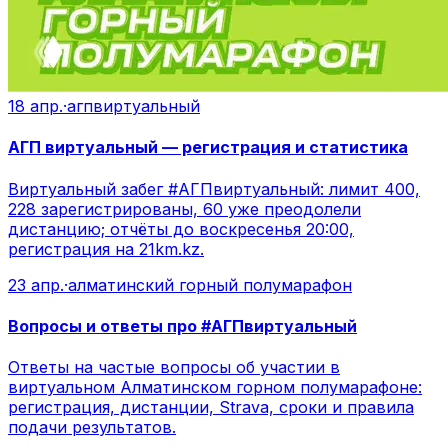
18 апр.
·
агпвиртуальный
АГП виртуальный — регистрация и статистика
Виртуальный забег #АГПвиртуальный: лимит 400,
228 зарегистрированы, 60 уже преодолели
дистанцию; отчёты до воскресенья 20:00,
регистрация на 21km.kz.
23 апр.
·
алматинский горный полумарафон
Вопросы и ответы про #АГПвиртуальный
Ответы на частые вопросы об участии в
виртуальном Алматинском горном полумарафоне:
регистрация, дистанции, Strava, сроки и правила
подачи результатов.