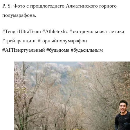
P. S. Фото с прошлогоднего Алматинского горного
полумарафона.
#TengriUltraTeam #Athletexkz #экстремальнаяатлетика
#трейлраннинг #горныйполумарафон
#АГПвиртуальный #будьдома #будьсильным