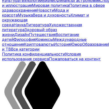
Культура
Технологии
Бизнес
Финансы
Гастрономия
Спо
и иллюстрация
Мировая политика
Политика в сфере
здравоохранения
Новости
Мода и
красота
Музыка
Вера и духовность
Климат и
окружающая
среда
Наука
Литература
Художественная
литература
Здоровый образ
жизни
Дизайн
Путешествия
Воспитание
детей
Философия
Комиксы
Международные
отношения
Криптовалюты
История
Юмор
Образование
и ТВ
Все категории
Политика конфиденциальности
Условия
использования сервиса
Пожаловаться на контент