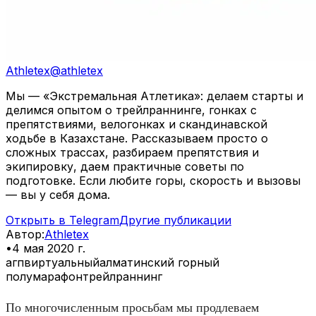
Athletex
@
athletex
Мы — «Экстремальная Атлетика»: делаем старты и
делимся опытом о трейлраннинге, гонках с
препятствиями, велогонках и скандинавской
ходьбе в Казахстане. Рассказываем просто о
сложных трассах, разбираем препятствия и
экипировку, даем практичные советы по
подготовке. Если любите горы, скорость и вызовы
— вы у себя дома.
Открыть в Telegram
Другие публикации
Автор
:
Athletex
•
4 мая 2020 г.
агпвиртуальный
алматинский горный
полумарафон
трейлраннинг
По многочисленным просьбам мы продлеваем