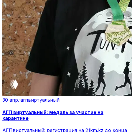
30 апр.
·
агпвиртуальный
АГП виртуальный: медаль за участие на
карантине
АГПвиртуальный: регистрация на 21km.kz до конца