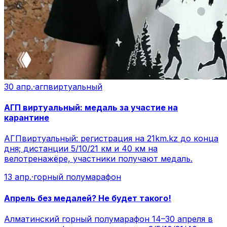
30 апр.
·
агпвиртуальный
АГП виртуальный: медаль за участие на
карантине
АГПвиртуальный: регистрация на 21km.kz до конца
дня; дистанции 5/10/21 км и 40 км на
велотренажёре, участники получают медаль.
13 апр.
·
горный полумарафон
Апрель без медалей? Не будет такого!
Алматинский горный полумарафон 14–30 апреля в