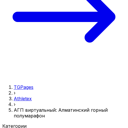
TGPages
›
Athletex
›
АГП виртуальный: Алматинский горный
полумарафон
Категории