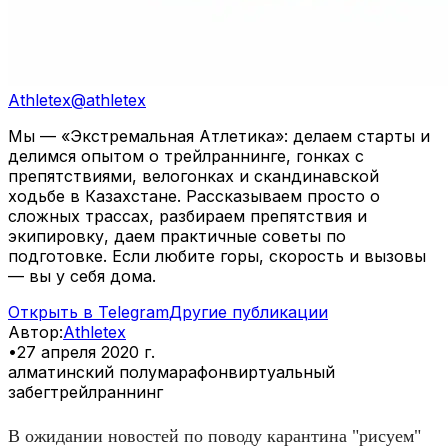
Athletex
@
athletex
Мы — «Экстремальная Атлетика»: делаем старты и
делимся опытом о трейлраннинге, гонках с
препятствиями, велогонках и скандинавской
ходьбе в Казахстане. Рассказываем просто о
сложных трассах, разбираем препятствия и
экипировку, даем практичные советы по
подготовке. Если любите горы, скорость и вызовы
— вы у себя дома.
Открыть в Telegram
Другие публикации
Автор
:
Athletex
•
27 апреля 2020 г.
алматинский полумарафон
виртуальный
забег
трейлраннинг
В ожидании новостей по поводу карантина "рисуем"