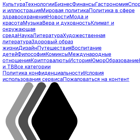
Культура
Технологии
Бизнес
Финансы
Гастрономия
Спо
и иллюстрация
Мировая политика
Политика в сфере
здравоохранения
Новости
Мода и
красота
Музыка
Вера и духовность
Климат и
окружающая
среда
Наука
Литература
Художественная
литература
Здоровый образ
жизни
Дизайн
Путешествия
Воспитание
детей
Философия
Комиксы
Международные
отношения
Криптовалюты
История
Юмор
Образование
и ТВ
Все категории
Политика конфиденциальности
Условия
использования сервиса
Пожаловаться на контент